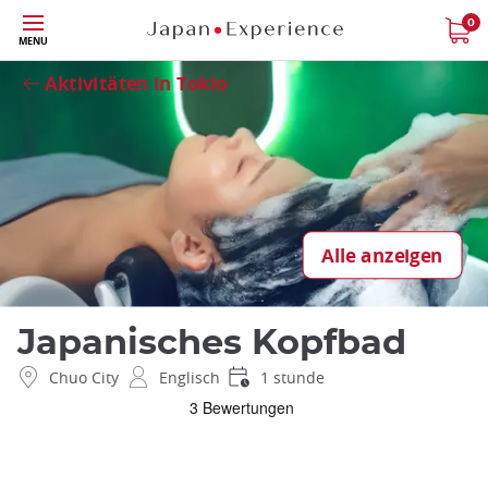
Größe
0
Schließen
MENU
Aktivitäten in Tokio
Alle anzeigen
Japanisches Kopfbad
Chuo City
Englisch
1 stunde