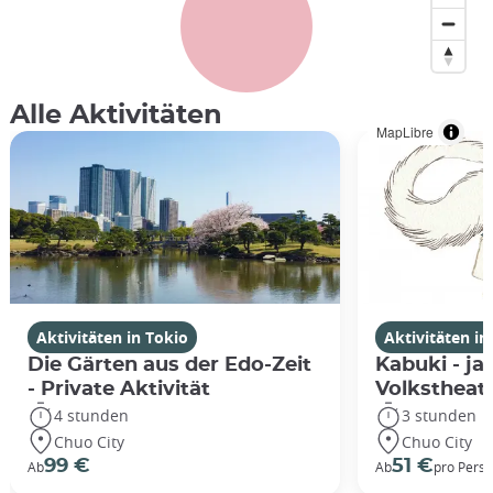
Alle Aktivitäten
MapLibre
Aktivitäten in Tokio
Aktivitäten in
Die Gärten aus der Edo-Zeit
Kabuki - ja
- Private Aktivität
Volkstheat
4 stunden
3 stunden
Chuo City
Chuo City
99 €
51 €
Ab
Ab
pro Pers