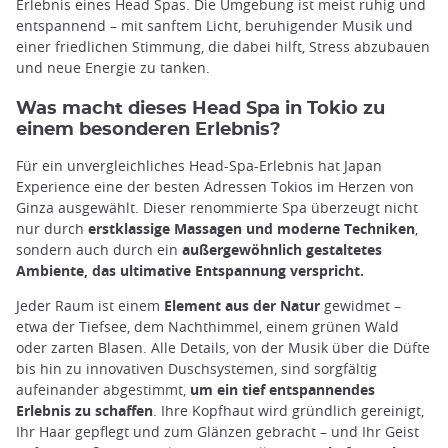
Erlebnis eines Head Spas. Die Umgebung ist meist ruhig und
entspannend – mit sanftem Licht, beruhigender Musik und
einer friedlichen Stimmung, die dabei hilft, Stress abzubauen
und neue Energie zu tanken.
Was macht dieses Head Spa in Tokio zu
einem besonderen Erlebnis?
Für ein unvergleichliches Head-Spa-Erlebnis hat Japan
Experience eine der besten Adressen Tokios im Herzen von
Ginza ausgewählt. Dieser renommierte Spa überzeugt nicht
nur durch
erstklassige Massagen und moderne Techniken
,
sondern auch durch ein
außergewöhnlich gestaltetes
Ambiente, das ultimative Entspannung verspricht.
Jeder Raum ist einem
Element aus der Natur
gewidmet –
etwa der Tiefsee, dem Nachthimmel, einem grünen Wald
oder zarten Blasen. Alle Details, von der Musik über die Düfte
bis hin zu innovativen Duschsystemen, sind sorgfältig
aufeinander abgestimmt,
um ein tief entspannendes
Erlebnis zu schaffen
. Ihre Kopfhaut wird gründlich gereinigt,
Ihr Haar gepflegt und zum Glänzen gebracht – und Ihr Geist