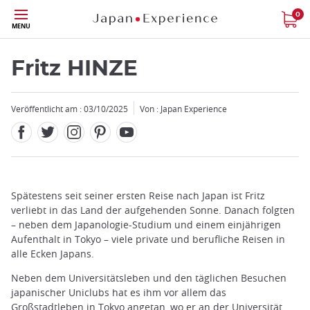
Facebook
Twitter
Instagram
Pinterest
Youtube
Größe
0
MENU
Fritz HINZE
Veröffentlicht am : 03/10/2025
Von : Japan Experience
Schließen
Add
Spätestens seit seiner ersten Reise nach Japan ist Fritz
mask
verliebt in das Land der aufgehenden Sonne. Danach folgten
focusable
– neben dem Japanologie-Studium und einem einjährigen
element
Aufenthalt in Tokyo – viele private und berufliche Reisen in
for
alle Ecken Japans.
loop
Neben dem Universitätsleben und den täglichen Besuchen
on
japanischer Uniclubs hat es ihm vor allem das
focus
Großstadtleben in Tokyo angetan, wo er an der Universität