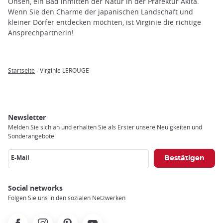
trap
Onsen, ein Bad inmitten der Natur in der Präfektur Akita.
after
Wenn Sie den Charme der japanischen Landschaft und
an
kleiner Dörfer entdecken möchten, ist Virginie die richtige
iframe
Ansprechpartnerin!
Startseite
Virginie LEROUGE
Breadcrumb
Newsletter
Melden Sie sich an und erhalten Sie als Erster unsere Neuigkeiten und
Sonderangebote!
E-Mail
Social networks
Folgen Sie uns in den sozialen Netzwerken
Facebook
Instagram
Pinterest
Youtube