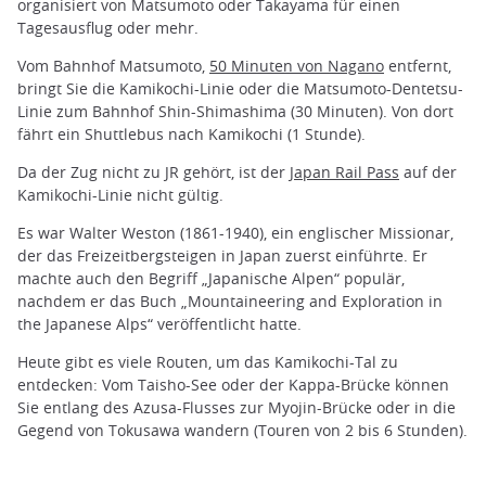
organisiert von Matsumoto oder Takayama für einen
Tagesausflug oder mehr.
Vom Bahnhof Matsumoto,
50 Minuten von Nagano
entfernt,
bringt Sie die Kamikochi-Linie oder die Matsumoto-Dentetsu-
Linie zum Bahnhof Shin-Shimashima (30 Minuten). Von dort
fährt ein Shuttlebus nach Kamikochi (1 Stunde).
Da der Zug nicht zu JR gehört, ist der
Japan Rail Pass
auf der
Kamikochi-Linie nicht gültig.
Es war Walter Weston (1861-1940), ein englischer Missionar,
der das Freizeitbergsteigen in Japan zuerst einführte. Er
machte auch den Begriff „Japanische Alpen“ populär,
nachdem er das Buch „Mountaineering and Exploration in
the Japanese Alps“ veröffentlicht hatte.
Heute gibt es viele Routen, um das Kamikochi-Tal zu
entdecken: Vom Taisho-See oder der Kappa-Brücke können
Sie entlang des Azusa-Flusses zur Myojin-Brücke oder in die
Gegend von Tokusawa wandern (Touren von 2 bis 6 Stunden).