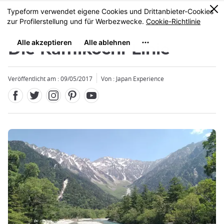
Facebook
Twitter
Instagram
Pinterest
Youtube
Größe
0
MENU
Die Kamikochi-Linie
Veröffentlicht am : 09/05/2017
Von : Japan Experience
Schließen