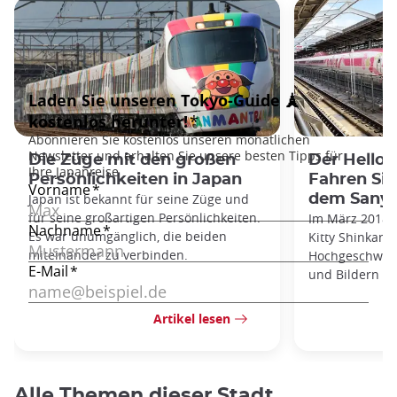
Die Züge mit den großen
Der Hello 
Persönlichkeiten in Japan
Fahren Sie
Japan ist bekannt für seine Züge und
dem Sanyo
für seine großartigen Persönlichkeiten.
Im März 2018 f
Es war unumgänglich, die beiden
Kitty Shinkans
miteinander zu verbinden.
Hochgeschwind
und Bildern de
Artikel lesen
Alle Themen dieser Stadt