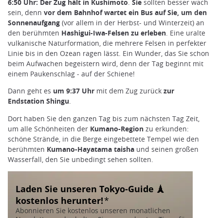
6:50 Uhr: Der Zug hält in Kushimoto
.
Sie
sollten besser wach
sein, denn
vor dem Bahnhof wartet ein Bus auf Sie, um den
Sonnenaufgang
(vor allem in der Herbst- und Winterzeit) an
den berühmten
Hashigui-Iwa-Felsen
zu erleben
. Eine uralte
vulkanische Naturformation, die mehrere Felsen in perfekter
Linie bis in den Ozean ragen lässt. Ein Wunder, das Sie schon
beim Aufwachen begeistern wird, denn der Tag beginnt mit
einem Paukenschlag - auf der Schiene!
Dann geht es
um 9:37 Uhr
mit dem Zug zurück
zur
Endstation Shingu
.
Dort haben Sie den ganzen Tag bis zum nächsten Tag Zeit,
um alle Schönheiten der
Kumano-Region
zu erkunden:
schöne Strände, in die Berge eingebettete Tempel wie den
berühmten
Kumano-Hayatama taisha
und seinen großen
Wasserfall, den Sie unbedingt sehen sollten.