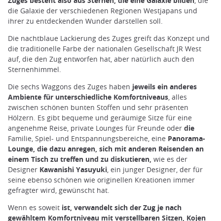
Zuges besteht also aus Sternen, die eine Galaxie bilden
, die
die Galaxie der verschiedenen Regionen Westjapans und
ihrer zu entdeckenden Wunder darstellen soll.
Die nachtblaue Lackierung des Zuges greift das Konzept und
die traditionelle Farbe der nationalen Gesellschaft JR West
auf, die den Zug entworfen hat, aber natürlich auch den
Sternenhimmel.
Die sechs Waggons des Zuges haben
jeweils ein anderes
Ambiente für unterschiedliche Komfortniveaus
, alles
zwischen schönen bunten Stoffen und sehr präsenten
Hölzern. Es gibt bequeme und geräumige Sitze für eine
angenehme Reise, private Lounges für Freunde oder
die
Familie, Spiel- und Entspannungsbereiche, eine
Panorama-
Lounge, die dazu anregen, sich mit anderen Reisenden an
einem Tisch zu treffen und zu diskutieren,
wie es der
Designer
Kawanishi Yasuyuki
, ein junger Designer, der für
seine ebenso schönen wie originellen Kreationen immer
gefragter wird, gewünscht hat.
Wenn es soweit
ist, verwandelt sich der Zug je nach
gewähltem Komfortniveau mit verstellbaren Sitzen, Kojen