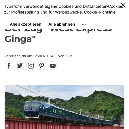
Facebook
Twitter
Instagram
Pinterest
Youtube
Größe
0
MENU
Der Zug "West Express
Ginga"
Veröffentlicht am : 25/03/2024
Von : JLM
Schließen