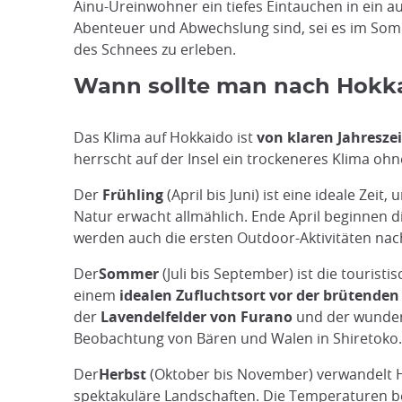
Ainu-Ureinwohner ein tiefes Eintauchen in ein a
Abenteuer und Abwechslung sind, sei es im Som
des Schnees zu erleben.
Wann sollte man nach Hokkai
Das Klima auf Hokkaido ist
von klaren Jahresze
herrscht auf der Insel ein trockeneres Klima o
Der
Frühling
(April bis Juni) ist eine ideale Z
Natur erwacht allmählich. Ende April beginnen d
werden auch die ersten Outdoor-Aktivitäten nac
Der
Sommer
(Juli bis September) ist die touris
einem
idealen Zufluchtsort vor der brütenden
der
Lavendelfelder von Furano
und der wunders
Beobachtung von Bären und Walen in Shiretoko.
Der
Herbst
(Oktober bis November) verwandelt H
spektakuläre Landschaften. Die Temperaturen b