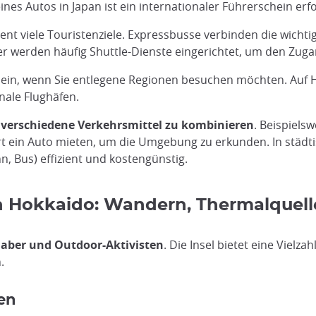
es Autos in Japan ist ein internationaler Führerschein erfo
nt viele Touristenziele. Expressbusse verbinden die wicht
werden häufig Shuttle-Dienste eingerichtet, um den Zugan
ein, wenn Sie entlegene Regionen besuchen möchten. Auf H
nale Flughäfen.
,
verschiedene Verkehrsmittel zu kombinieren
. Beispiels
t ein Auto mieten, um die Umgebung zu erkunden. In städt
, Bus) effizient und kostengünstig.
on Hokkaido: Wandern, Thermalquel
aber und Outdoor-Aktivisten
. Die Insel bietet eine Vielz
.
en