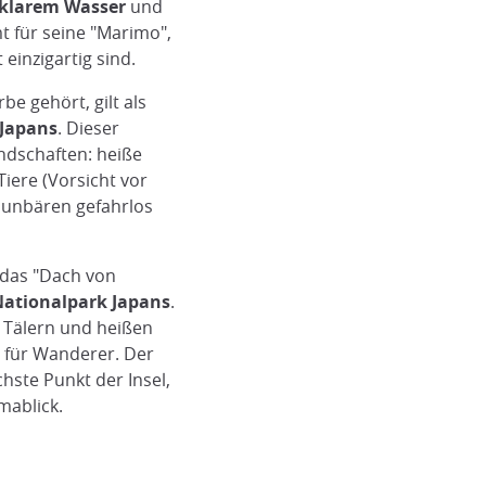
llklarem Wasser
und
t für seine "Marimo",
einzigartig sind.
e gehört, gilt als
 Japans
. Dieser
ndschaften: heiße
Tiere (Vorsicht vor
aunbären gefahrlos
 das "Dach von
Nationalpark Japans
.
n Tälern und heißen
z für Wanderer. Der
hste Punkt der Insel,
mablick.