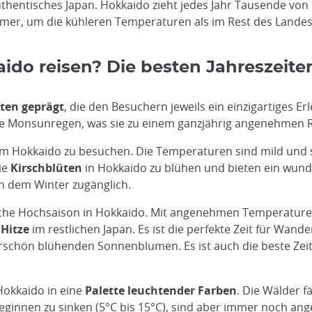
uthentisches Japan. Hokkaido zieht jedes Jahr Tausende von
mer, um die kühleren Temperaturen als im Rest des Landes
do reisen? Die besten Jahreszeiten
iten geprägt
, die den Besuchern jeweils ein einzigartiges E
hne Monsunregen, was sie zu einem ganzjährig angenehmen R
eit, um Hokkaido zu besuchen. Die Temperaturen sind mild un
ie
Kirschblüten
in Hokkaido zu blühen und bieten ein wund
h dem Winter zugänglich.
tische Hochsaison in Hokkaido. Mit angenehmen Temperature
 Hitze
im restlichen Japan. Es ist die perfekte Zeit für Wa
chön blühenden Sonnenblumen. Es ist auch die beste Zeit 
okkaido in eine
Palette leuchtender Farben
. Die Wälder f
eginnen zu sinken (5°C bis 15°C), sind aber immer noch a