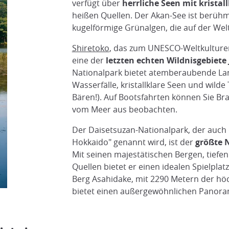
verfügt über
herrliche Seen mit krista
heißen Quellen. Der Akan-See ist berühm
kugelförmige Grünalgen, die auf der Welt 
Shiretoko
, das zum UNESCO-Weltkulturerb
eine der
letzten echten Wildnisgebiete
Nationalpark bietet atemberaubende La
Wasserfälle, kristallklare Seen und wilde 
Bären!). Auf Bootsfahrten können Sie Br
vom Meer aus beobachten.
Der Daisetsuzan-Nationalpark, der auch
Hokkaido" genannt wird, ist der
größte 
Mit seinen majestätischen Bergen, tiefe
Quellen bietet er einen idealen Spielplat
Berg Asahidake, mit 2290 Metern der höc
bietet einen außergewöhnlichen Panora