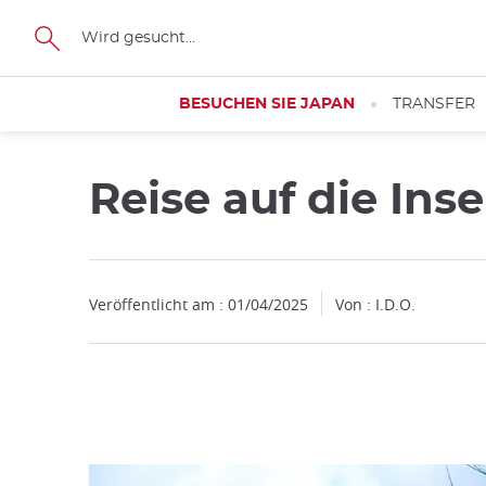
Facebook
Twitter
Instagram
Pinterest
Youtube
Größe
BESUCHEN SIE JAPAN
TRANSFER
Reise auf die Ins
Schließen
Veröffentlicht am : 01/04/2025
Von : I.D.O.