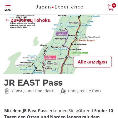
Größe
0
MENU
Schließen
Zurück zu Tohoku
Alle anzeigen
JR EAST Pass
Günstig und kinderleicht
Unbegrenzte Fahrt
Mit dem JR East Pass
erkunden Sie während
5 oder 10
Tagen den
Osten und Norden Japans mit dem