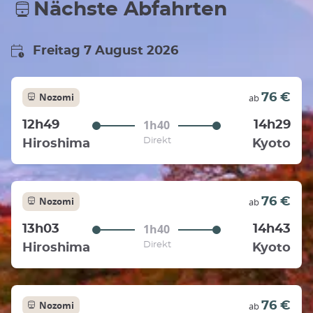
Nächste Abfahrten
Freitag 7 August 2026
Nozomi
76 €
ab
1h40
12h49
14h29
Direkt
Hiroshima
Kyoto
Nozomi
76 €
ab
1h40
13h03
14h43
Direkt
Hiroshima
Kyoto
Nozomi
76 €
ab