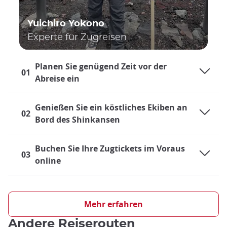
Yuichiro Yokono
Experte für Zugreisen
Planen Sie genügend Zeit vor der
01
Abreise ein
Genießen Sie ein köstliches Ekiben an
02
Bord des Shinkansen
Buchen Sie Ihre Zugtickets im Voraus
03
online
Reisen mit dem Zug in Japan
Das Eisenbahnsystem in Japan ist äußerst pünktlich und sehr
Mehr erfahren
gut ausgebaut. Daher stellt der Zug ein äußerst praktisches
Andere Reiserouten
Verkehrsmittel dar, sowohl für den Nahverkehr als auch für