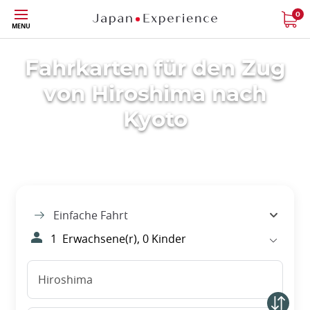
Größe
0
MENU
Fahrkarten für den Zug
von Hiroshima nach
Kyoto
Einfache Fahrt
1
Erwachsene(r),
0
Kinder
Hiroshima