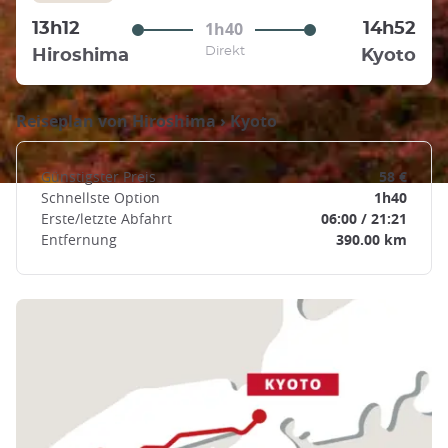
1h40
13h12
14h52
Direkt
Hiroshima
Kyoto
Reiseplan von
Hiroshima
›
Kyoto
Günstigster Preis
58 €
Schnellste Option
1h40
Erste/letzte Abfahrt
06:00 / 21:21
Entfernung
390.00 km