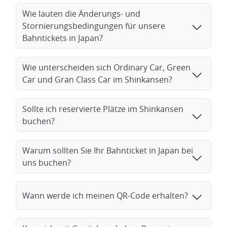
eines der zuverlässigsten, schnellsten und sichersten
Wie lauten die Änderungs- und
Bahnnetze weltweit geschaffen!
Stornierungsbedingungen für unsere
Bahntickets in Japan?
Die Shinkansen-
Hochgeschwindigkeitszüge
Wie unterscheiden sich Ordinary Car, Green
Der Sanyo Shinkansen, der Hiroshima und Kyoto verbindet,
Car und Gran Class Car im Shinkansen?
ist für seine Effizienz und Geschwindigkeit
bekannt. Er legt
eine Strecke von rund
380 Kilometern
zurück und hält in
großen Städten wie Kobe und Okayama. Die
Sollte ich reservierte Plätze im Shinkansen
durchschnittliche Fahrzeit beträgt
1 Stunde und 40 Minuten
,
buchen?
wobei die Reisenden die abwechslungsreiche Landschaft
zwischen Hiroshima und Kyoto genießen können. Die Züge
Warum sollten Sie Ihr Bahnticket in Japan bei
fahren vom Bahnhof Hiroshima bis zum Bahnhof Kyoto, der
im Herzen der alten Hauptstadt Japans liegt.
uns buchen?
Verschiedene Arten von Shinkansen
Wann werde ich meinen QR-Code erhalten?
Wenn Sie von Hiroshima nach Kyoto reisen, können Sie
zwischen zwei Arten von Shinkansen-
Hochgeschwindigkeitszügen wählen:
Hikari und Nozomi
. Die