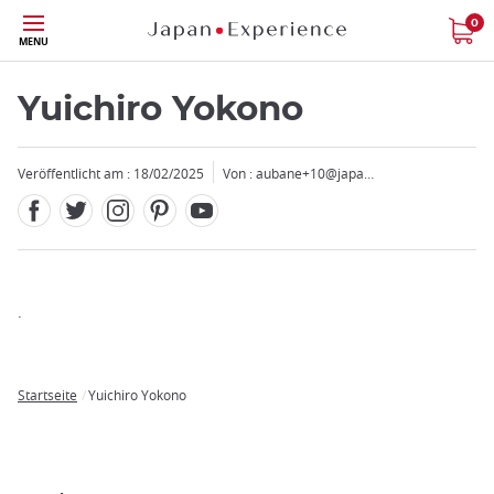
Facebook
Twitter
Instagram
Pinterest
Youtube
Größe
0
MENU
Yuichiro Yokono
Veröffentlicht am : 18/02/2025
Von :
aubane+10@japa…
Schließen
Add
.
mask
focusable
element
Startseite
Yuichiro Yokono
for
Breadcrumb
loop
on
focus