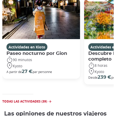
Actividades en Kioto
Actividades e
Paseo nocturno por Gion
Descubre Ki
completo
90 minutos
8 horas
Kyoto
Kyoto
27 €
A partir de
par personne
239 €
Desde
po
TODAS LAS ACTIVIDADES (39)
Las opiniones de nuestros viajeros