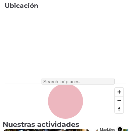
Ubicación
Kioto en bicicleta ©️ coffeekai/pixta
Nuestras actividades
MapLibre