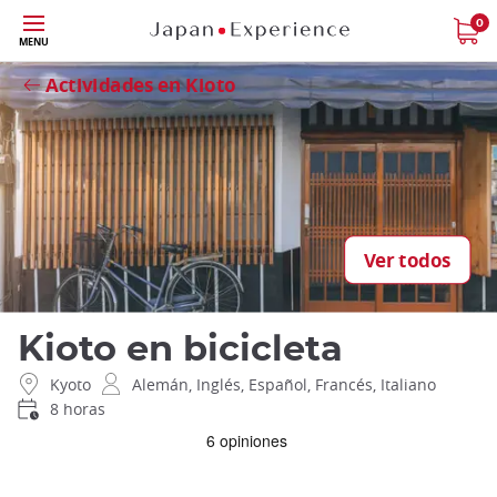
Tamaño
0
Close
MENU
Actividades en Kioto
Ver todos
Kioto en bicicleta
Kyoto
Alemán, Inglés, Español, Francés, Italiano
8 horas