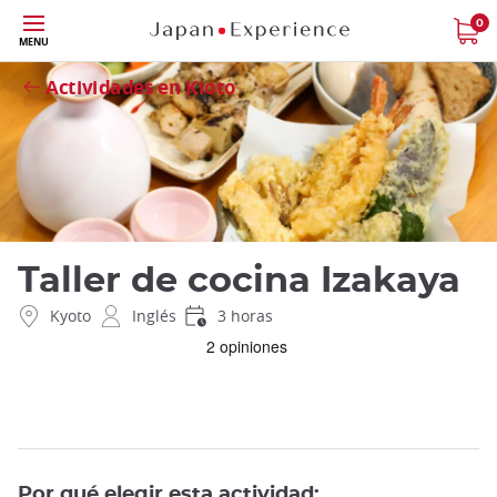
Tamaño
0
Close
MENU
Actividades en Kioto
Taller de cocina Izakaya
Kyoto
Inglés
3 horas
Por qué elegir esta actividad: