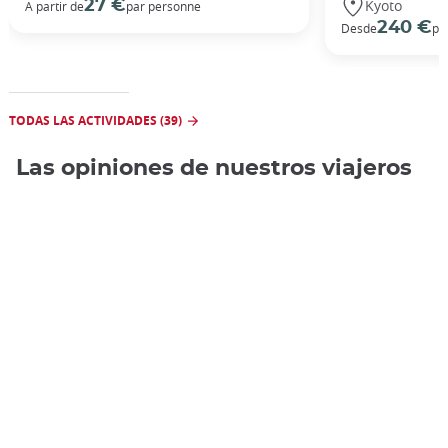
Kyoto
27 €
A partir de
par personne
240 €
Desde
po
TODAS LAS ACTIVIDADES (39)
Las opiniones de nuestros viajeros