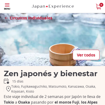
Tamaño
0
MENU
Close
Circuitos individuales
Ver todos
Zen japonés y bienestar
15 días
Tokio, Fujikawaguchiko, Matsumoto, Kanazawa, Osaka,
Koyasan, Kioto
Este viaje individual de 2 semanas por Japón te lleva de
Tokio
a
Osaka
pasando por
el monte Fuji
,
los Alpes