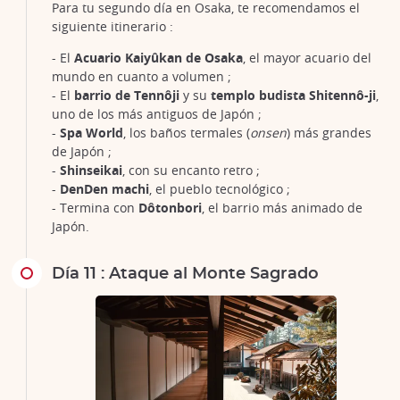
Para tu segundo día en Osaka, te recomendamos el
siguiente itinerario :
- El
Acuario Kaiyûkan de Osaka
, el mayor acuario del
mundo en cuanto a volumen ;
- El
barrio de Tennôji
y su
templo budista Shitennô-ji
,
uno de los más antiguos de Japón ;
-
Spa World
, los baños termales (
onsen
) más grandes
de Japón ;
-
Shinseikai
, con su encanto retro ;
-
DenDen machi
, el pueblo tecnológico ;
- Termina con
Dôtonbori
, el barrio más animado de
Japón.
Día 11 : Ataque al Monte Sagrado