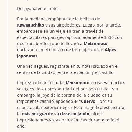
Desayuna en el hotel.
Por la mañana, empápate de la belleza de
Kawaguchiko
y sus alrededores. Luego, por la tarde,
embárquese en un viaje en tren a través de
espectaculares paisajes (aproximadamente 3h30 con
dos transbordos) que te llevará a
Matsumoto
,
enclavada en el corazón de los majestuosos
Alpes
japoneses
.
Una vez llegues, regístrate en tu hotel situado en el
centro de la ciudad, entre la estación y el castillo.
Onsen - Aguas termales japonesas
©Keisuke Kai/123RF
Impregnada de historia,
Matsumoto
conserva muchos
vestigios de su prosperidad del periodo feudal. Sin
embargo, la joya de la corona de la ciudad es su
imponente castillo, apodado
el "Cuervo
" por su
espectacular exterior negro. Esta magnífica estructura,
la
más antigua de su clase en Japón
, ofrece
impresionantes vistas panorámicas durante todo el
año.