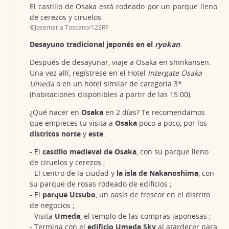
El castillo de Osaka está rodeado por un parque lleno
de cerezos y ciruelos
©Josemaria Toscano/123RF
Desayuno tradicional japonés en el
ryokan
.
Después de desayunar, viaje a Osaka en shinkansen.
Una vez allí, regístrese en el Hotel
Intergate Osaka
Umeda
o en un hotel similar de categoría 3*
(habitaciones disponibles a partir de las 15:00).
¿Qué hacer en
Osaka
en 2 días? Te recomendamos
que empieces tu visita a
Osaka
poco a poco, por los
distritos
norte
y
este
:
- El
castillo medieval de Osaka
, con su parque lleno
de ciruelos y cerezos ;
- El centro de la ciudad y
la isla de Nakanoshima
, con
su parque de rosas rodeado de edificios ;
- El
parque Utsubo
, un oasis de frescor en el distrito
de negocios ;
- Visita
Umeda
, el templo de las compras japonesas ;
- Termina con el
edificio Umeda Sky
al atardecer para