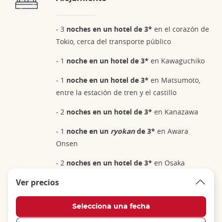
- 3
noches en un hotel de 3*
en el corazón de
Tokio, cerca del transporte público
- 1
noche en un hotel de 3*
en Kawaguchiko
- 1
noche en un hotel de 3*
en Matsumoto,
entre la estación de tren y el castillo
- 2
noches en un hotel de 3*
en Kanazawa
- 1
noche en un
ryokan
de 3*
en Awara
Onsen
- 2
noches en un hotel de 3*
en Osaka
Ver precios
- 1
noche en un hotel-templo
en el monte
Koya
- 3 n
oches en un hotel de 3*
en el corazón de