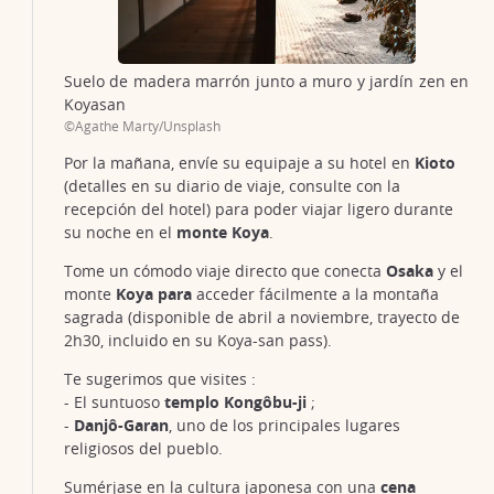
Suelo de madera marrón junto a muro y jardín zen en
Koyasan
©Agathe Marty/Unsplash
Por la mañana, envíe su equipaje a su hotel en
Kioto
(detalles en su diario de viaje, consulte con la
recepción del hotel) para poder viajar ligero durante
su noche en el
monte Koya
.
Tome un cómodo viaje directo que conecta
Osaka
y el
monte
Koya para
acceder fácilmente a la montaña
sagrada (disponible de abril a noviembre, trayecto de
2h30, incluido en su Koya-san pass).
Te sugerimos que visites :
- El suntuoso
templo Kongôbu-ji
;
-
Danjô-Garan
, uno de los principales lugares
religiosos del pueblo.
Sumérjase en la cultura japonesa con una
cena