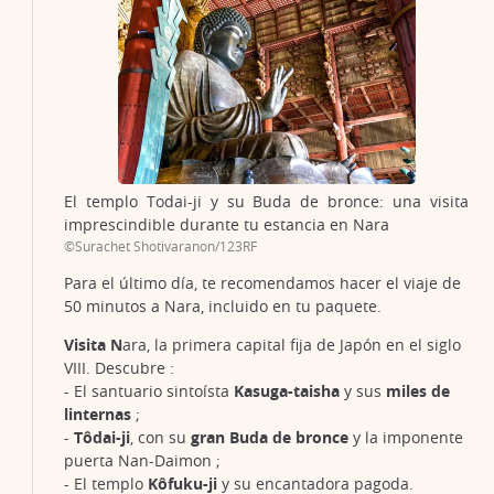
El templo Todai-ji y su Buda de bronce: una visita
imprescindible durante tu estancia en Nara
©Surachet Shotivaranon/123RF
Para el último día, te recomendamos hacer el viaje de
50 minutos a Nara, incluido en tu paquete.
Visita N
ara, la primera capital fija de Japón en el siglo
VIII. Descubre :
- El santuario sintoísta
Kasuga-taisha
y sus
miles de
linternas
;
-
Tôdai-ji
, con su
gran Buda de bronce
y la imponente
puerta Nan-Daimon ;
- El templo
Kôfuku-ji
y su encantadora pagoda.