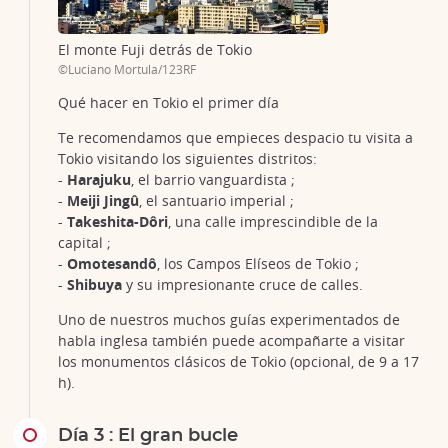
El monte Fuji detrás de Tokio
©Luciano Mortula/123RF
Qué hacer en Tokio el primer día
Te recomendamos que empieces despacio tu visita a
Tokio visitando los siguientes distritos:
-
Harajuku
, el barrio vanguardista ;
-
Meiji Jingû
, el santuario imperial ;
-
Takeshita-Dôri
, una calle imprescindible de la
capital ;
-
Omotesandô
, los Campos Elíseos de Tokio ;
-
Shibuya
y su impresionante cruce de calles.
Uno de nuestros muchos guías experimentados de
habla inglesa también puede acompañarte a visitar
los monumentos clásicos de Tokio (opcional, de 9 a 17
h).
Día 3 : El gran bucle