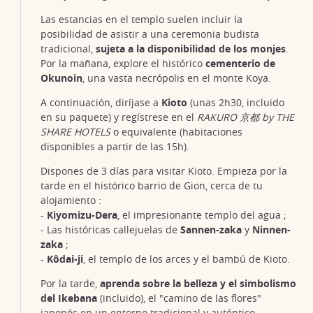
Las estancias en el templo suelen incluir la
posibilidad de asistir a una ceremonia budista
tradicional,
sujeta a la disponibilidad de los monjes
.
Por la mañana, explore el histórico
cementerio de
Okunoin
, una vasta necrópolis en el monte Koya.
A continuación, diríjase a
Kioto
(unas 2h30, incluido
en su paquete) y regístrese en el
RAKURO 京都 by THE
SHARE HOTELS
o equivalente (habitaciones
disponibles a partir de las 15h).
Dispones de 3 días para visitar Kioto. Empieza por la
tarde en el histórico barrio de Gion, cerca de tu
alojamiento :
-
Kiyomizu-Dera
, el impresionante templo del agua ;
- Las históricas callejuelas de
Sannen-zaka
y
Ninnen-
zaka
;
-
Kôdai-ji
, el templo de los arces y el bambú de Kioto.
Por la tarde,
aprenda sobre la belleza y el simbolismo
del Ikebana
(incluido), el "camino de las flores"
japonés en un entorno tradicional y auténtico.