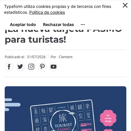
Facebook
Twitter
Instagram
Pinterest
Youtube
Tamaño
0
MENU
¡La nueva tarjeta PASMO
para turistas!
Publicado el : 31/07/2026
Por : Clement