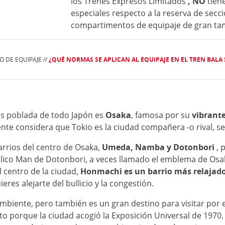
los Trenes Expresos Limitados
, NO
tien
especiales respecto a la reserva de secc
compartimentos de equipaje de gran ta
 DE EQUIPAJE //
¿QUÉ NORMAS SE APLICAN AL EQUIPAJE EN EL TREN BALA
ás poblada de todo Japón es
Osaka
, famosa por su
vibrante
nte considera que Tokio es la ciudad compañera -o rival, s
 barrios del centro de Osaka,
Umeda, Namba y Dotonbori
, 
lico Man de Dotonbori, a veces llamado el emblema de Osak
l centro de la ciudad,
Honmachi es un barrio más relajad
es alejarte del bullicio y la congestión.
iente, pero también es un gran destino para visitar por el 
o porque la ciudad acogió la Exposición Universal de 1970. 