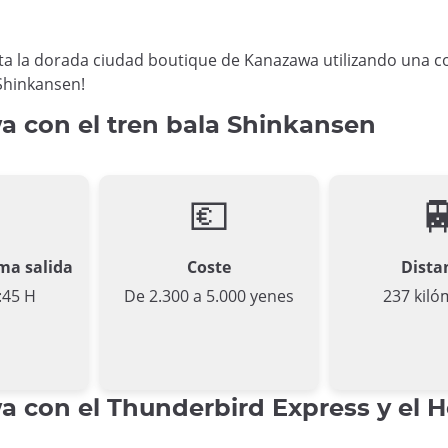
sta la dorada ciudad boutique de Kanazawa utilizando una 
 Shinkansen!
 con el tren bala Shinkansen
💶

ma salida
Coste
Dista
:45 H
De 2.300 a 5.000 yenes
237 kiló
 con el Thunderbird Express y el 