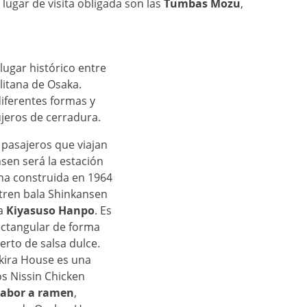
lugar de visita obligada son las
Tumbas Mozu
,
lugar histórico entre
litana de Osaka.
iferentes formas y
jeros de cerradura.
s pasajeros que viajan
sen será la estación
na construida en 1964
 tren bala Shinkansen
na
Kiyasuso Hanpo
. Es
ectangular de forma
erto de salsa dulce.
ikira House es una
s Nissin Chicken
sabor a ramen
,