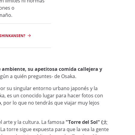
en límites ni normas
iones o
maño.
 SHINKANSEN?
 ambiente, su apetitosa comida callejera y
egún a quién preguntes- de Osaka.
por su singular entorno urbano japonés y la
a, es un conocido lugar para hacer fotos con
o
, por lo que no tendrás que viajar muy lejos
arte y la cultura. La famosa
"Torre del Sol" (太
La torre sigue expuesta para que la vea la gente