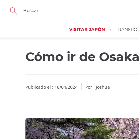
Facebook
Twitter
Instagram
Pinterest
Youtube
Tamaño
VISITAR JAPÓN
TRANSPO
Cómo ir de Osak
Publicado el : 18/04/2024
Por :
Joshua