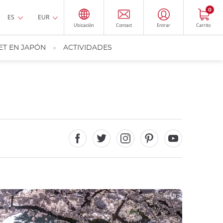
0
ES
EUR
Ubicación
Contact
Entrar
Carrito
ET EN JAPÓN
ACTIVIDADES