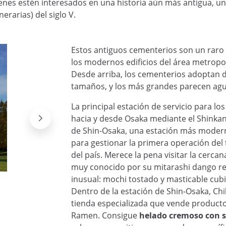
enes estén interesados en una historia aún más antigua, un 
rarias) del siglo V.
Estos antiguos cementerios son un raro 
los modernos edificios del área metropo
Desde arriba, los cementerios adoptan d
tamaños, y los más grandes parecen agu
La principal estación de servicio para lo
hacia y desde Osaka mediante el Shinkan
de Shin-Osaka, una estación más moder
para gestionar la primera operación del
del país. Merece la pena visitar la cerca
muy conocido por su mitarashi dango r
inusual: mochi tostado y masticable cubi
Osaka, Japón
@Wikimedia
Dentro de la estación de Shin-Osaka, Ch
tienda especializada que vende producto
Ramen. Consigue
helado cremoso con 