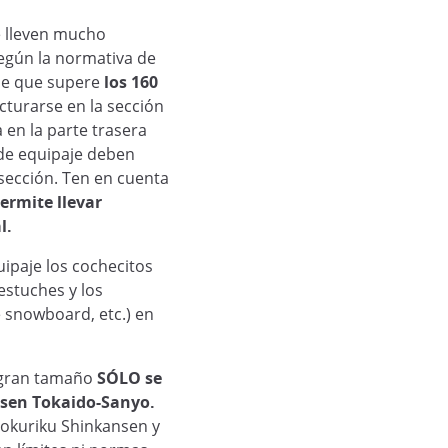
ue lleven mucho
egún la normativa de
aje que supere
los 160
cturarse en la sección
 en la parte trasera
 de equipaje deben
sección. Ten en cuenta
ermite llevar
l.
ipaje los cochecitos
estuches y los
de snowboard, etc.) en
 gran tamaño
SÓLO se
ansen Tokaido-Sanyo.
Hokuriku Shinkansen y