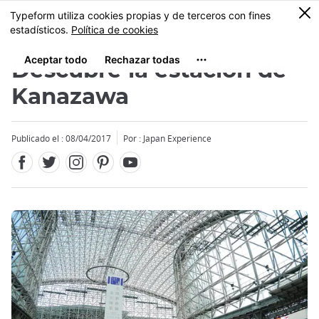
Facebook
Twitter
Instagram
Pinterest
Youtube
Tamaño
0
MENU
Descubre la estación de
Kanazawa
Publicado el : 08/04/2017
Por : Japan Experience