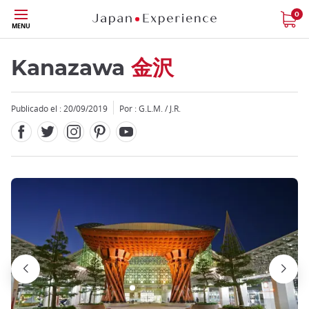
Facebook
Twitter
Instagram
Pinterest
Youtube
Tamaño
0
MENU
Kanazawa
金沢
Publicado el : 20/09/2019
Por : G.L.M. / J.R.
Close