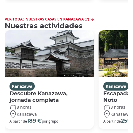
VER TODAS NUESTRAS CASAS EN KANAZAWA (7)
Nuestras actividades
Kanazawa
Kanazawa
Descubre Kanazawa,
Escapada a
jornada completa
Noto
8 horas
8 horas
Kanazawa
Kanazawa
189 €
259
A partir de
por grupo
A partir de