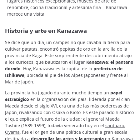
lugares históricos excepcionales, museos de arte de
renombre, cocina tradicional y artesanía fina... Kanazawa
merece una visita.
Historia y arte en Kanazawa
Se dice que un día, un campesino que cavaba la tierra para
cultivar patatas, encontró pepitas de oro en la arcilla de la
provincia de Kaga. Este sorprendente descubrimiento atrajo
a los curiosos, que bautizaron el lugar
Kanazawa
:
el pantano
dorado
. Hoy, Kanazawa es la capital de la
prefectura de
Ishikawa
, ubicada al pie de los Alpes Japoneses y frente al
Mar de Japón.
La provincia ha jugado durante mucho tiempo un
papel
estratégico
en la organización del país: liderada por el clan
Maeda desde el siglo XVI, era una de las más poderosas de
Japón, rivalizando con Osaka o Kioto. Es este pasado histórico
el que explica el futuro de la ciudad: el general Maeda
Toshiie (1539-1599), todavía venerado hoy en el
santuario
Oyama
, fue el origen de una política cultural a gran escala
destinada a
desarrollar las artes y la artesanía
en Kanazawa.