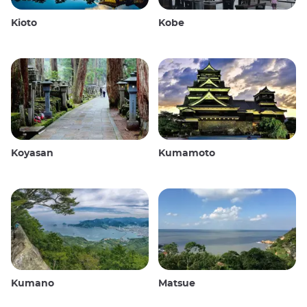
Kioto
Kobe
Koyasan
Kumamoto
Kumano
Matsue