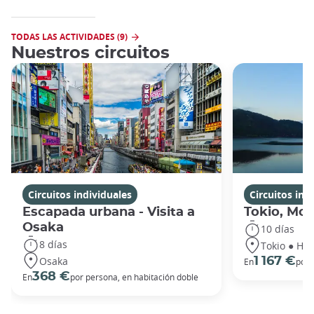
TODAS LAS ACTIVIDADES (9)
Nuestros circuitos
Circuitos individuales
Circuitos ind
Escapada urbana - Visita a
Tokio, Mon
Osaka
10 días
8 días
Tokio ● Hak
Osaka
1 167 €
En
por 
368 €
En
por persona, en habitación doble