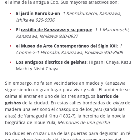
el alma de la antigua Edo. Sus mayores atractivos son:
El jardín Kenroku-en
:
1 Kenrokumachi, Kanazawa,
Ishikawa 920-0936
El
castillo de Kanazawa y su parque
:
1-1 Marunouchi,
Kanazawa, Ishikawa 920-0937
el
Museo de Arte Contemporáneo del Siglo XXI
:
1
Chome-2-1 Hirosaka, Kanazawa, Ishikawa 920-8509
Los antiguos distritos de geishas
: Higashi Chaya, Kazu
Machi y Nishi Chaya
Sin embargo, no faltan vecindarios animados y Kanazawa
sigue siendo un gran lugar para vivir y salir. El ambiente se
calma al entrar en uno de los tres antiguos
barrios de
geishas
de la ciudad. En estas calles bordeadas de
okiya
de
madera una vez sonó el chasquido de los
geta
(sandalias
altas) de Yamaguchi Kinu (1892-?), la heroína de la novela
biográfica de Inoue Yuki,
Memorias de una geisha
.
No dudes en cruzar una de las puertas para degustar un té
en una
chaya
(casa de té). Una visita a estos barrios del