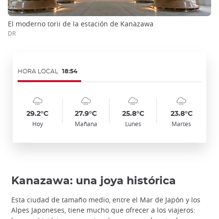
El moderno torii de la estación de Kanazawa
DR
HORA LOCAL
18:54
Symbol
Date
Symbol
Date
Symbol
Date
Symbol
Date
Temp
Temp
Temp
Temp
:
:
:
:
:
:
:
:
:
:
:
:
cloudy_rainy
cloudy_rainy
cloudy_rainy
cloudy_rainy
29.2°C
27.9°C
25.8°C
23.8°C
Hoy
Mañana
Lunes
Martes
Kanazawa: una joya histórica
Esta ciudad de tamaño medio, entre el Mar de Japón y los
Alpes Japoneses, tiene mucho que ofrecer a los viajeros: