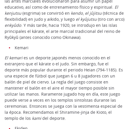
las artes marciales evolucionaron para asumir un papel
educativo, así como de entrenamiento físico y espiritual.
El
kenjutsu
(esgrima) se convirtió en
kendo
,
el jûjitsu
(técnica de
flexibilidad) en judo y aikido, y luego
el kyûjutsu
(tiro con arco)
enkyûdo
. Y más tarde, hacia 1920, se introdujo en las islas
principales el kárate, el arte marcial tradicional del reino de
Ryûkyû (antes conocido como Okinawa).
Kemari
El kemari
es un deporte japonés menos conocido en el
extranjero que el kárate o el judo. Sin embargo, fue el
deporte más popular durante el periodo Heian (794-1185). Es
una especie de fútbol que juegan 6 u 8 jugadores con un
balón de piel de ciervo. La regla del juego consiste en
mantener el balón en el aire el mayor tiempo posible sin
utilizar las manos. Raramente jugado hoy en día, este juego
puede verse a veces en los templos sintoístas durante las
ceremonias. Entonces se juega con la vestimenta especial de
la época. Recomendamos el Shiramine-jinja de Kioto, el
templo de los
kami
del deporte.
Ekiden