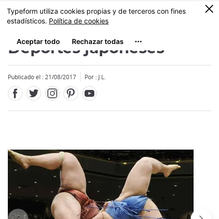
Facebook
Twitter
Instagram
Pinterest
Youtube
Tamaño
0
MENU
Deportes japoneses
Publicado el : 21/08/2017
Por : J.L.
Close