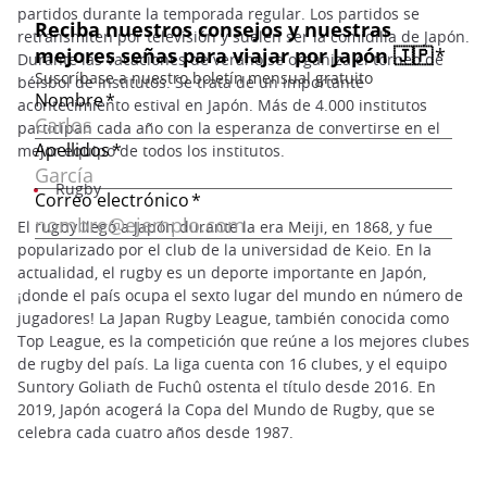
partidos durante la temporada regular. Los partidos se
retransmiten por televisión y suelen ser la comidilla de Japón.
Durante las vacaciones de verano se organiza el torneo de
béisbol de institutos. Se trata de un importante
acontecimiento estival en Japón. Más de 4.000 institutos
participan cada año con la esperanza de convertirse en el
mejor equipo de todos los institutos.
Rugby
El rugby llegó a Japón durante la era Meiji, en 1868, y fue
popularizado por el club de la universidad de Keio. En la
actualidad, el rugby es un deporte importante en Japón,
¡donde el país ocupa el sexto lugar del mundo en número de
jugadores! La Japan Rugby League, también conocida como
Top League, es la competición que reúne a los mejores clubes
de rugby del país. La liga cuenta con 16 clubes, y el equipo
Suntory Goliath de Fuchû ostenta el título desde 2016. En
2019, Japón acogerá la Copa del Mundo de Rugby, que se
celebra cada cuatro años desde 1987.