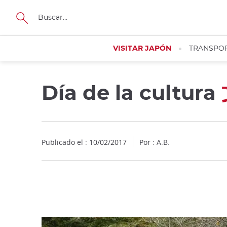
Facebook
Twitter
Instagram
Pinterest
Youtube
Tamaño
VISITAR JAPÓN
TRANSPO
Día de la cultura
Close
Publicado el : 10/02/2017
Por : A.B.