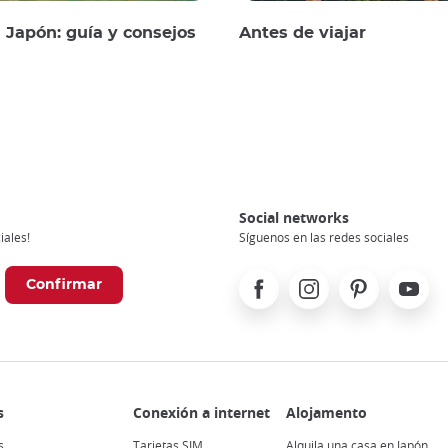
a Japón: guía y consejos
Antes de viajar
Social networks
iales!
Síguenos en las redes sociales
Facebook
Instagram
Pinterest
Youtube
s
Tarjetas SIM
Alquila una casa en Japón