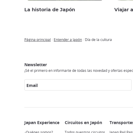
La historia de Japón
Viajar 
Página principal
Entender a Japón
Día de la cultura
Breadcrumb
Japan
Circuitos
Transportes
Conexión
Alojamento
Actividades
Visitar
Experience
en
a
japón
Newsletter
Japón
internet
¡Sé el primero en informarte de todas las novedad y ofertas espec
Email
¿Quiénes somos?
Todos nuestros circuitos
Japan Rail Pas