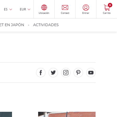
0
ES
EUR
Ubicación
Contact
Entrar
Carrito
ET EN JAPÓN
ACTIVIDADES