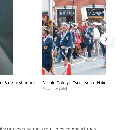
el 3 de noviembre.
Desfile Daimyo Gyoretsu en Hakone.
Masahiko Satoh
al y una excusa para múltiples celebraciones.