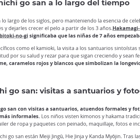
shichi go san a lo largo del tiempo
 lo largo de los siglos, pero manteniendo la esencia de cele
s y dejarles crecer el pelo a partir de los 3 años.
Hakamagi-
bitoki-no-gi
significaba que las niñas de 7 años empezaba
íficos como el kamioki, la visita a los santuarios sintoístas
titud por su salud y rezar para que sigan creciendo y sean fe
ame, caramelos rojos y blancos que simbolizan la longevi
i go san: visitas a santuarios y foto
i go san con visitas a santuarios, atuendos formales y fo
 más informales.
Los niños visten kimonos y hakama tradic
uiler de ropa y paquetes con peinado, maquillaje, fotos e in
hi go san están Meiji Jingū, Hie Jinja y Kanda Myōjin. Tras la