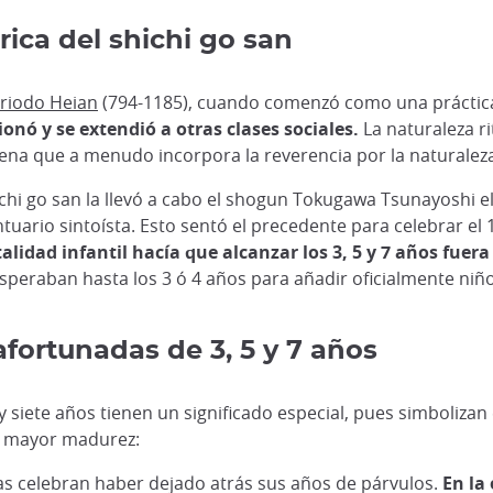
rica del shichi go san
riodo Heian
(794-1185), cuando comenzó como una práctica e
onó y se extendió a otras clases sociales.
La naturaleza rit
gena que a menudo incorpora la reverencia por la naturaleza 
hichi go san la llevó a cabo el shogun Tokugawa Tsunayoshi e
uario sintoísta. Esto sentó el precedente para celebrar el
alidad infantil hacía que alcanzar los 3, 5 y 7 años fuera
speraban hasta los 3 ó 4 años para añadir oficialmente niños
afortunadas de 3, 5 y 7 años
 y siete años tienen un significado especial, pues simboliza
na mayor madurez:
ñas celebran haber dejado atrás sus años de párvulos.
En la