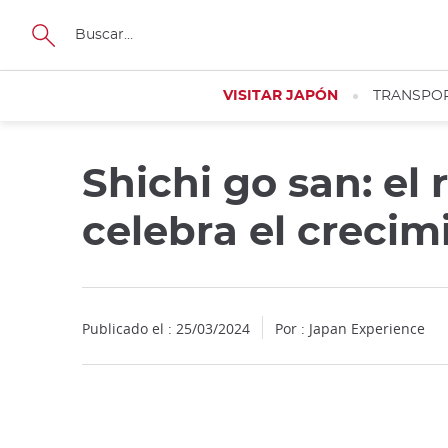
Facebook
Twitter
Instagram
Pinterest
Youtube
Tamaño
VISITAR JAPÓN
TRANSPO
Shichi go san: el 
celebra el crecim
Publicado el : 25/03/2024
Por : Japan Experience