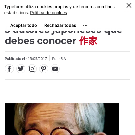
Facebook
Twitter
Instagram
Pinterest
Youtube
Tamaño
0
MENU
5 autores japoneses que
debes conocer
作家
Publicado el : 15/05/2017
Por : R.A
Close