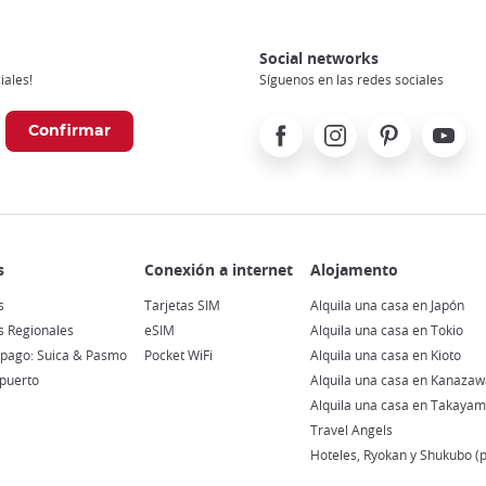
Social networks
iales!
Síguenos en las redes sociales
Facebook
Instagram
Pinterest
Youtube
s
Tarjetas SIM
Alquila una casa en Japón
ss Regionales
eSIM
Alquila una casa en Tokio
epago: Suica & Pasmo
Pocket WiFi
Alquila una casa en Kioto
puerto
Alquila una casa en Kanazaw
Alquila una casa en Takaya
Travel Angels
Hoteles, Ryokan y Shukubo 