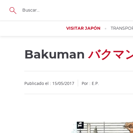
Facebook
Twitter
Instagram
Pinterest
Youtube
Tamaño
VISITAR JAPÓN
TRANSPO
Bakuman
バクマ
Publicado el : 15/05/2017
Por : E.P.