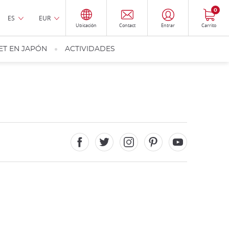
0
ES
EUR
Ubicación
Contact
Entrar
Carrito
ET EN JAPÓN
ACTIVIDADES