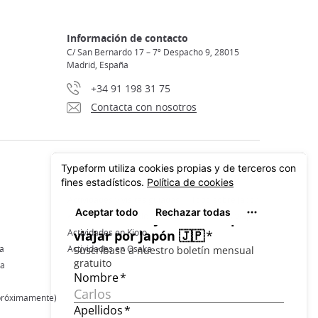
Información de contacto
C/ San Bernardo 17 – 7º Despacho 9, 28015
Madrid, España
+34 91 198 31 75
Contacta con nosotros
Actividades y visitas guiadas
Todo sobre Japón
Actividades en Tokio
Prepara tu viaje
Actividades en Kioto
a
Actividades en Osaka
ma
(próximamente)