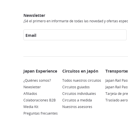
Japan
Circuitos
Transportes
Conexión
Alojamento
Actividades
Visitar
Experience
en
a
japón
Newsletter
Japón
internet
¡Sé el primero en informarte de todas las novedad y ofertas espec
Email
¿Quiénes somos?
Todos nuestros circuitos
Japan Rail Pas
Newsletter
Circuitos guiados
Japan Rail Pa
Afiliados
Circuitos individuales
Tarjeta de pr
Colaboraciones B2B
Circuitos a medida
Traslado aero
Media Kit
Nuestros asesores
Preguntas frecuentes