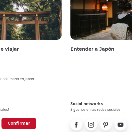
e viajar
Entender a Japón
egunda mano en Japón
Social networks
iales!
Síguenos en las redes sociales
Facebook
Instagram
Pinterest
Youtube