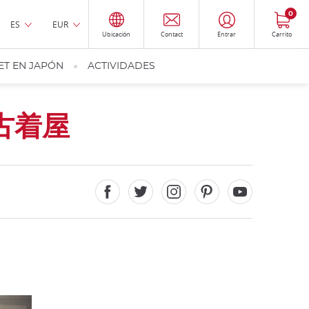
0
ES
EUR
Ubicación
Contact
Entrar
Carrito
ET EN JAPÓN
ACTIVIDADES
古着屋