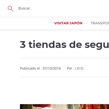
Facebook
Twitter
Instagram
Pinterest
Youtube
Tamaño
VISITAR JAPÓN
TRANSPO
3 tiendas de se
Close
Publicado el : 07/10/2016
Por : I.D.O.