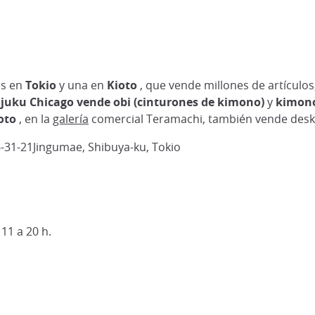
es en
Tokio
y una en
Kioto
, que vende millones de artículo
juku Chicago
vende obi (cinturones de kimono)
y
kimon
oto
, en la
galería
comercial Teramachi, también vende des
6-31-21Jingumae, Shibuya-ku, Tokio
11 a 20 h.