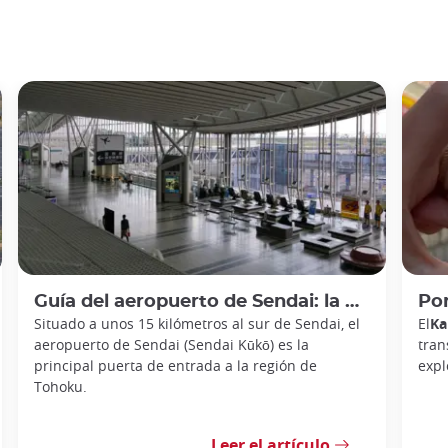
Guía del aeropuerto de Sendai: la puerta de entrada a la región de Tohoku
Por 
Situado a unos 15 kilómetros al sur de Sendai, el
El
Ka
aeropuerto de Sendai (Sendai Kūkō) es la
tran
principal puerta de entrada a la región de
expl
Tohoku.
Leer el artículo