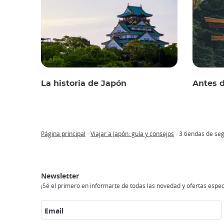
La historia de Japón
Antes d
Página principal
Viajar a Japón: guía y consejos
3 tiendas de s
Breadcrumb
Japan
Circuitos
Transportes
Conexión
Alojamento
Actividades
Visitar
Experience
en
a
japón
Newsletter
Japón
internet
¡Sé el primero en informarte de todas las novedad y ofertas espec
Email