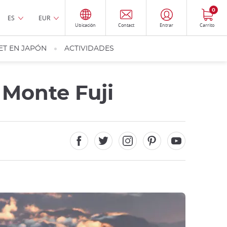
0
ES
EUR
Ubicación
Contact
Entrar
Carrito
ET EN JAPÓN
ACTIVIDADES
l Monte Fuji