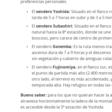
preferencias personales.
El
sendero Yoshida:
Situado en el flanco 
tarda de 5 a 7 horas en subir y de 3 a 5 h
El
sendero Subashiri:
Situado en el flanco
natural hasta la 8ª estación, donde se une
boscoso, pero carece de centro de primero
El sendero
Gotemba:
Es la ruta menos tra
ascenso dura de 7 a 9 horas y el descenso 
sin vegetación y cubierto de antiguas colad
El sendero
Fujinomiya
, en el flanco sur,
el punto de partida más alto (2.400 metros
otro lado, el terreno es más accidentado, 
temporada alta. Hay refugios en todas las 
Bueno saber:
para los que no quieran hacer la
atraviesa horizontalmente la ladera de la monta
es accesible desde la 5ª estación de Yoshida.