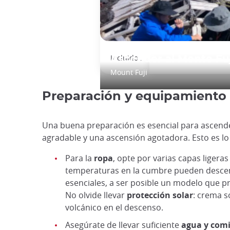
Incluido :
Ascender al Monte Fu
Mount Fuji
Preparación y equipamiento
Una buena preparación es esencial para ascende
agradable y una ascensión agotadora. Esto es lo
Para la
ropa
, opte por varias capas ligera
temperaturas en la cumbre pueden descende
esenciales, a ser posible un modelo que pro
No olvide llevar
protección solar
: crema s
volcánico en el descenso.
Asegúrate de llevar suficiente
agua y com