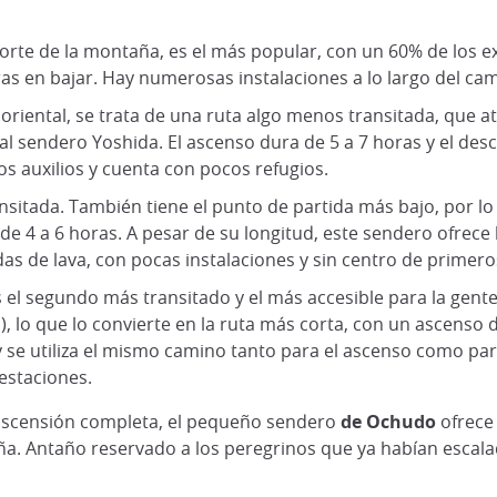
norte de la montaña, es el más popular, con un 60% de los e
oras en bajar. Hay numerosas instalaciones a lo largo del ca
 oriental, se trata de una ruta algo menos transitada, que 
 al sendero Yoshida. El ascenso dura de 5 a 7 horas y el de
s auxilios y cuenta con pocos refugios.
nsitada. También tiene el punto de partida más bajo, por lo 
de 4 a 6 horas. A pesar de su longitud, este sendero ofrece
as de lava, con pocas instalaciones y sin centro de primeros
 es el segundo más transitado y el más accesible para la gent
), lo que lo convierte en la ruta más corta, con un ascenso 
y se utiliza el mismo camino tanto para el ascenso como pa
estaciones.
 ascensión completa, el pequeño sendero
de Ochudo
ofrece 
ña. Antaño reservado a los peregrinos que ya habían escala