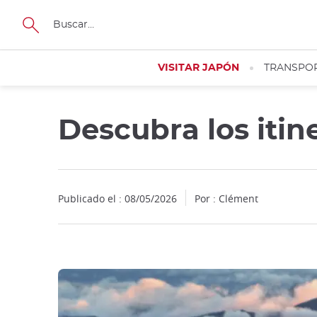
Facebook
Twitter
Instagram
Pinterest
Youtube
Tamaño
VISITAR JAPÓN
TRANSPO
Descubra los itin
Publicado el : 08/05/2026
Por : Clément