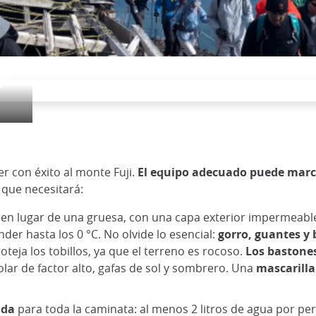
ji
r con éxito al monte Fuji.
El equipo adecuado puede marca
 que necesitará:
s en lugar de una gruesa, con una capa exterior impermeable
r hasta los 0 °C. No olvide lo esencial:
gorro, guantes y
teja los tobillos, ya que el terreno es rocoso.
Los bastone
olar de factor alto, gafas de sol y sombrero. Una
mascarilla
ida
para toda la caminata: al menos 2 litros de agua por per