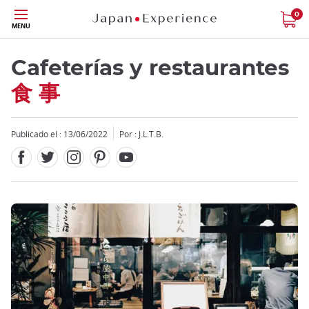
Facebook
Twitter
Instagram
Pinterest
Youtube
Tamaño
0
MENU
Cafeterías y restaurantes
食 事
Publicado el : 13/06/2022
Por : J.L.T.B.
Close