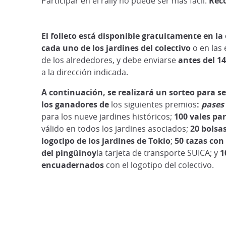
Participar en el rally no puede ser más fácil.
Reco
El folleto está disponible gratuitamente en la
cada uno de los jardines del colectivo
o en las 
de los alrededores, y debe enviarse
antes del 1
a la dirección indicada.
A continuación, se realizará un sorteo para se
los ganadores de
los siguientes premios
:
pases
para los nueve jardines históricos;
100 vales pa
válido en todos los jardines asociados;
20 bolsas
logotipo de los jardines de Tokio
;
50 tazas con 
del pingüinoy
la tarjeta de transporte SUICA; y
1
encuadernados
con el logotipo del colectivo.