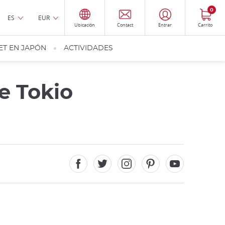
0
ES
EUR
Ubicación
Contact
Entrar
Carrito
ET EN JAPÓN
ACTIVIDADES
de Tokio