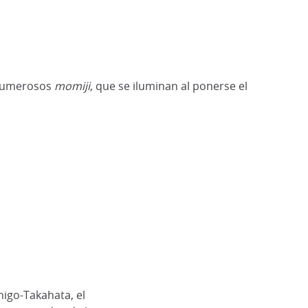
s numerosos
momiji
, que se iluminan al ponerse el
higo-Takahata, el