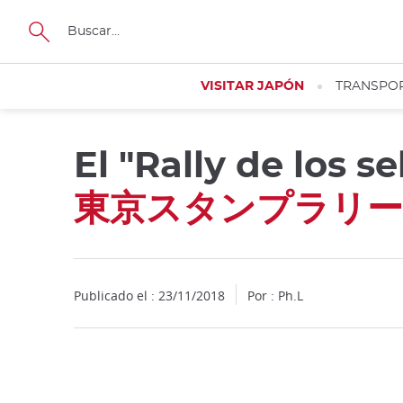
Facebook
Twitter
Instagram
Pinterest
Youtube
Tamaño
VISITAR JAPÓN
TRANSPO
El "Rally de los s
東京スタンプラリー
Publicado el : 23/11/2018
Por : Ph.L