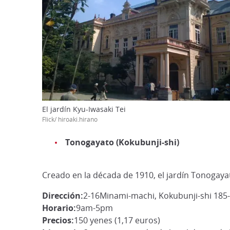
El jardín Kyu-Iwasaki Tei
Flick/ hiroaki.hirano
Tonogayato (Kokubunji-shi)
Creado en la década de 1910, el jardín Tonogaya
Dirección:
2-16Minami-machi, Kokubunji-shi 185
Horario:
9am-5pm
Precios:
150 yenes (1,17 euros)