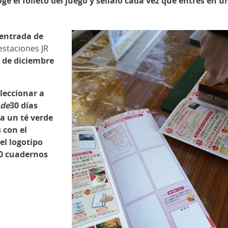
ge el folleto del juego y séllalo cada vez que entres en u
 entrada de
estaciones JR
4 de diciembre
leccionar a
 de
30 días
ra un té verde
 con el
el logotipo
0 cuadernos