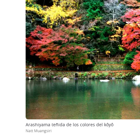
Arashiyama teñida de los colores del kôyô
Natt Muangsiri