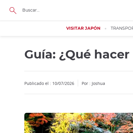
Facebook
Twitter
Instagram
Pinterest
Youtube
Tamaño
VISITAR JAPÓN
TRANSPO
Guía: ¿Qué hacer
Close
Close
Publicado el : 10/07/2026
Por : Joshua