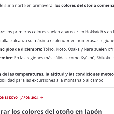
 de sur a norte en primavera,
los colores del otoño comienz
bre
: los primeros colores suelen aparecer en Hokkaidō y en 
l follaje alcanza su máximo esplendor en numerosas regione
cipios de diciembre:
Tokio
,
Kioto
,
Osaka
y
Nara
suelen ofr
iembre
: En las regiones más cálidas, como Kyūshū, Shikoku 
 de las temperaturas, la altitud y las condiciones meteo
exibilidad para las excursiones a la montaña o al campo.
IONES KÔYÔ - JAPÓN 2024
ar los colores del otoño en Japón