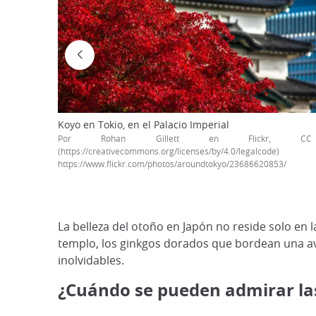
Koyo en Tokio, en el Palacio Imperial
Por Rohan Gillett en Flickr, 
(https://creativecommons.org/licenses/by/4.0/legalcode)
https://www.flickr.com/photos/aroundtokyo/23686620853/
La belleza del otoño en Japón no reside solo en 
templo, los ginkgos dorados que bordean una ave
inolvidables.
¿Cuándo se pueden admirar las