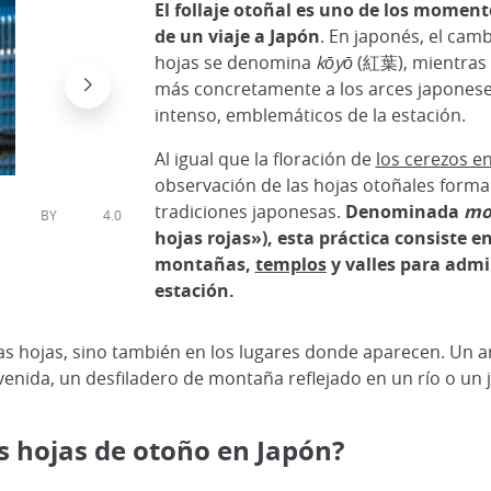
El follaje otoñal es uno de los momen
de un viaje a Japón
. En japonés, el camb
hojas se denomina
kōyō
(紅葉), mientras
más concretamente a los arces japonese
intenso, emblemáticos de la estación.
Al igual que la floración de
los cerezos e
observación de las hojas otoñales forma
tradiciones japonesas.
Denominada
mo
CC BY 4.0
hojas rojas»), esta práctica consiste e
Un gamo en el parque Momijidani de Miyajima
montañas,
templos
y valles para admir
DR
estación.
las hojas, sino también en los lugares donde aparecen. Un a
nida, un desfiladero de montaña reflejado en un río o un j
 hojas de otoño en Japón?