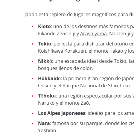
Japón está repleto de lugares magníficos para di
Kioto
: uno de los destinos más famosos pa
Eikandō Zenrin-ji y
Arashiyama
, Nanzen-ji 
Tokio
: perfecta para disfrutar del otoño e
Koishikawa Korakuen, el monte Takao y los 
Nikkō
: una escapada ideal desde Tokio, fa
bosques llenos de color.
Hokkaidō
: la primera gran región de Japó
Onsen y el Parque Nacional de Shiretoko.
Tōhoku
: una región espectacular por sus 
Naruko y el monte Zaō.
Los Alpes japoneses
: ideales para los am
Nara
: famosa por su parque, donde los ci
Yoshino.