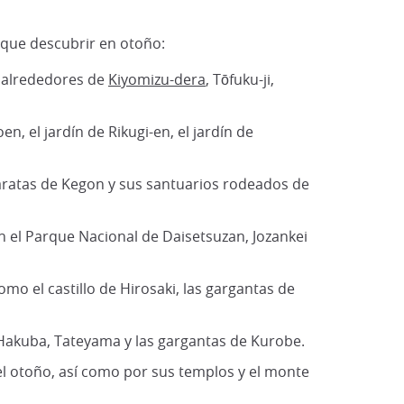
 que descubrir en otoño:
s alrededores de
Kiyomizu-dera
, Tōfuku-ji,
n, el jardín de Rikugi-en, el jardín de
ataratas de Kegon y sus santuarios rodeados de
n el Parque Nacional de Daisetsuzan, Jozankei
mo el castillo de Hirosaki, las gargantas de
, Hakuba, Tateyama y las gargantas de Kurobe.
el otoño, así como por sus templos y el monte