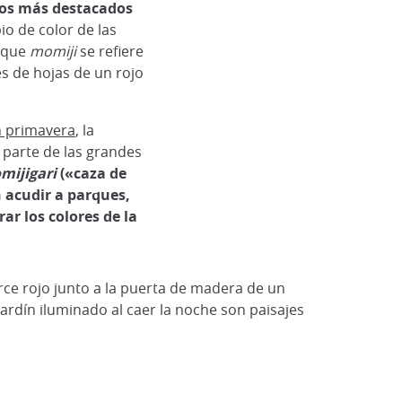
tos más destacados
io de color de las
 que
momiji
se refiere
s de hojas de un rojo
n primavera
, la
 parte de las grandes
mijigari
(«caza de
n acudir a parques,
.
ar los colores de la
rce rojo junto a la puerta de madera de un
ardín iluminado al caer la noche son paisajes