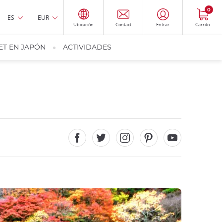
0
ES
EUR
Ubicación
Contact
Entrar
Carrito
ET EN JAPÓN
ACTIVIDADES