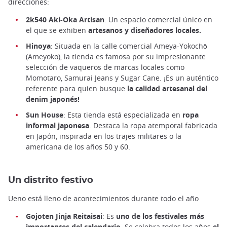
direcciones:
2k540 Aki-Oka Artisan
: Un espacio comercial único en
el que se exhiben
artesanos y diseñadores locales.
Hinoya
: Situada en la calle comercial Ameya-Yokochō
(Ameyoko), la tienda es famosa por su impresionante
selección de vaqueros de marcas locales como
Momotaro, Samurai Jeans y Sugar Cane. ¡Es un auténtico
referente para quien busque
la calidad artesanal del
denim japonés!
Sun House
: Esta tienda está especializada en
ropa
informal japonesa
. Destaca la ropa atemporal fabricada
en Japón, inspirada en los trajes militares o la
americana de los años 50 y 60.
Un distrito festivo
Ueno está lleno de acontecimientos durante todo el año
Gojoten Jinja Reitaisai
: Es
uno de los festivales más
importantes del calendario.
Se celebra todos los años
el