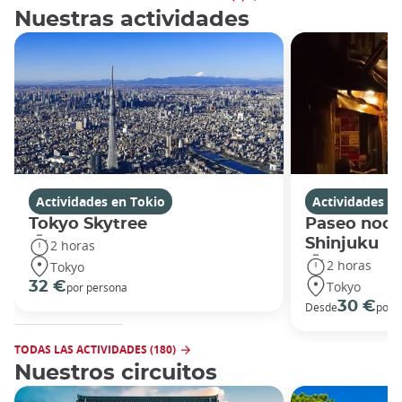
Nuestras actividades
Actividades en Tokio
Actividades e
Tokyo Skytree
Paseo noct
Shinjuku
2 horas
2 horas
Tokyo
Tokyo
32 €
por persona
30 €
Desde
por 
TODAS LAS ACTIVIDADES (180)
Nuestros circuitos