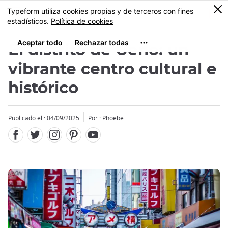
Facebook
Twitter
Instagram
Pinterest
Youtube
Tamaño
0
MENU
El distrito de Ueno: un
vibrante centro cultural e
histórico
Publicado el : 04/09/2025
Por : Phoebe