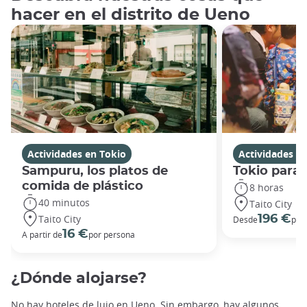
hacer en el distrito de Ueno
Actividades en Tokio
Actividades e
Sampuru, los platos de
Tokio para 
comida de plástico
8 horas
40 minutos
Taito City
Taito City
196 €
Desde
por
16 €
A partir de
por persona
¿Dónde alojarse?
No hay hoteles de lujo en Ueno. Sin embargo, hay algunos