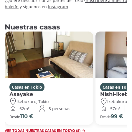
¿Quiere descubrir otras partes de Tokio?
Suscríbete a nuestro
boletín
y síguenos en
Instagram
.
Nuestras casas
Casas en Tokio
Casas en Toki
Asayake
Nishi-Ikeb
Ikebukuro, Tokio
Ikebukuro, T
62m²
5 personas
57m²
110 €
99 €
Desde
Desde
VER TODAS NUESTRAS CASAS EN TOKYO (8)