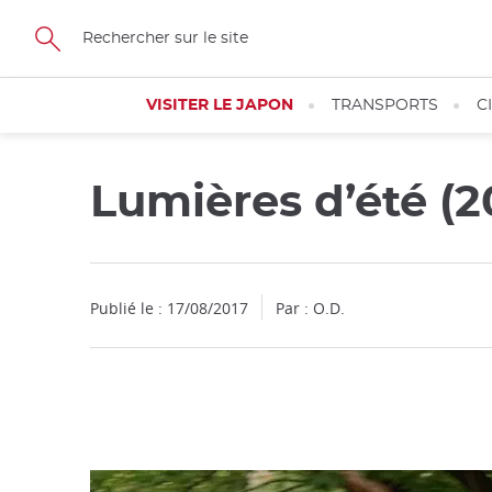
Facebook
Twitter
Instagram
Pinterest
Youtube
Skip
to
main
content
VISITER LE JAPON
TRANSPORTS
C
Lumières d’été (2
Fermer
Publié le : 17/08/2017
Par : O.D.