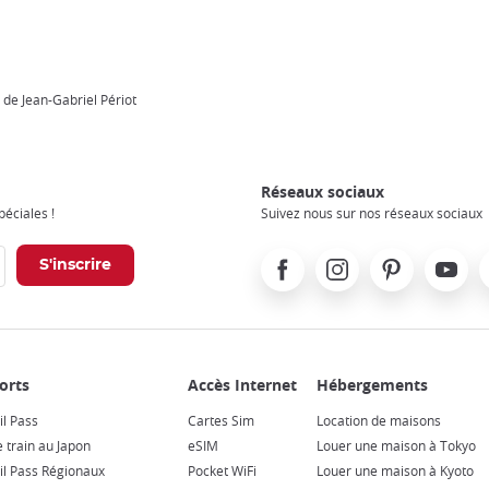
 de Jean-Gabriel Périot
Réseaux sociaux
éciales !
Suivez nous sur nos réseaux sociaux
Facebook
Instagram
Pinterest
Youtube
X
il Pass
Cartes Sim
Location de maisons
e train au Japon
eSIM
Louer une maison à Tokyo
il Pass Régionaux
Pocket WiFi
Louer une maison à Kyoto