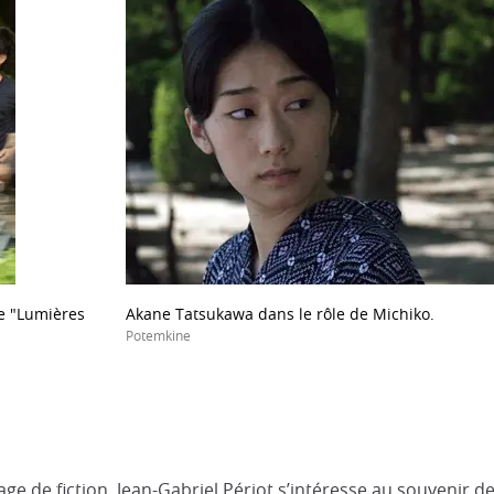
de "Lumières
Akane Tatsukawa dans le rôle de Michiko.
Potemkine
ge de fiction, Jean-Gabriel Périot s’intéresse au souvenir 