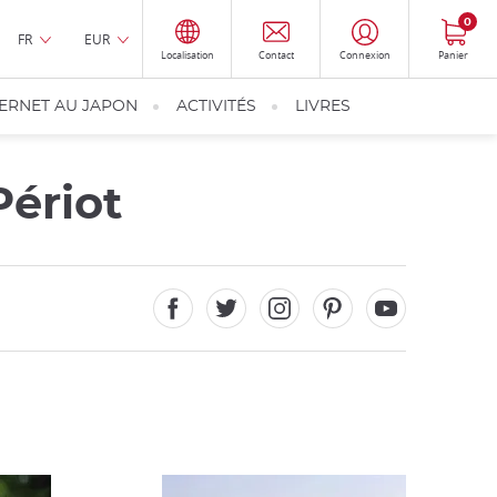
0
FR
EUR
Localisation
Contact
Connexion
Panier
TERNET AU JAPON
ACTIVITÉS
LIVRES
Périot