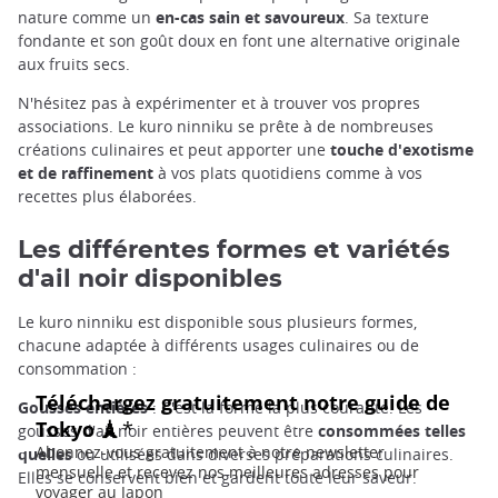
nature comme un
en-cas sain et savoureux
. Sa texture
fondante et son goût doux en font une alternative originale
aux fruits secs.
N'hésitez pas à expérimenter et à trouver vos propres
associations. Le kuro ninniku se prête à de nombreuses
créations culinaires et peut apporter une
touche d'exotisme
et de raffinement
à vos plats quotidiens comme à vos
recettes plus élaborées.
Les différentes formes et variétés
d'ail noir disponibles
Le kuro ninniku est disponible sous plusieurs formes,
chacune adaptée à différents usages culinaires ou de
consommation :
Gousses entières
: C'est la forme la plus courante. Les
gousses d'ail noir entières peuvent être
consommées telles
quelles
ou utilisées dans diverses préparations culinaires.
Elles se conservent bien et gardent toute leur saveur.