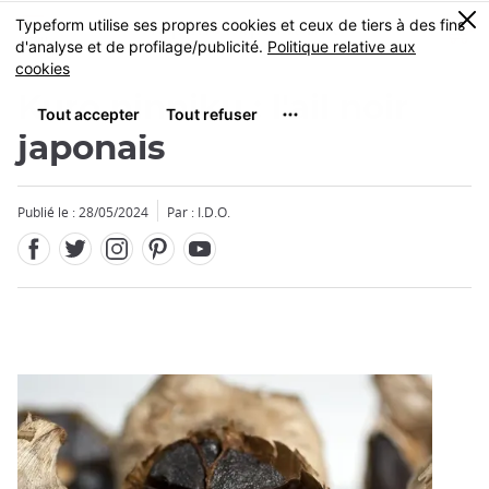
Facebook
Twitter
Instagram
Pinterest
Youtube
Skip
0
MENU
to
main
content
Kuro ninniku : l'ail noir
japonais
Publié le : 28/05/2024
Par : I.D.O.
Fermer