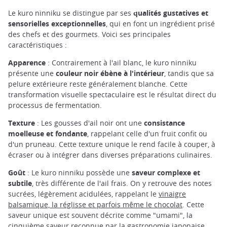
Le kuro ninniku se distingue par ses
qualités gustatives et
sensorielles exceptionnelles
, qui en font un ingrédient prisé
des chefs et des gourmets. Voici ses principales
caractéristiques :
Apparence
: Contrairement à l'ail blanc, le kuro ninniku
présente une
couleur noir ébène à l'intérieur
, tandis que sa
pelure extérieure reste généralement blanche. Cette
transformation visuelle spectaculaire est le résultat direct du
processus de fermentation.
Texture
: Les gousses d'ail noir ont une
consistance
moelleuse et fondante
, rappelant celle d'un fruit confit ou
d'un pruneau. Cette texture unique le rend facile à couper, à
écraser ou à intégrer dans diverses préparations culinaires.
Goût
: Le kuro ninniku possède une
saveur complexe et
subtile
, très différente de l'ail frais. On y retrouve des notes
sucrées, légèrement acidulées, rappelant le
vinaigre
balsamique, la réglisse et parfois même le chocolat
. Cette
saveur unique est souvent décrite comme "umami", la
cinquième saveur reconnue par la gastronomie japonaise.