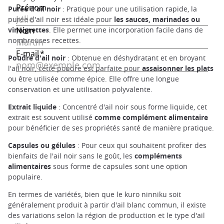
Purée d'ail noir
: Pratique pour une utilisation rapide, la
purée d'ail noir est idéale pour
les sauces, marinades ou
vinaigrettes
. Elle permet une incorporation facile dans de
nombreuses recettes.
Poudre d'ail noir
: Obtenue en déshydratant et en broyant
l'ail noir, cette poudre est parfaite pour
assaisonner les plats
ou être utilisée comme épice. Elle offre une longue
conservation et une utilisation polyvalente.
Extrait liquide
: Concentré d'ail noir sous forme liquide, cet
extrait est souvent utilisé
comme complément alimentaire
pour bénéficier de ses propriétés santé de manière pratique.
Capsules ou gélules
: Pour ceux qui souhaitent profiter des
bienfaits de l'ail noir sans le goût, les
compléments
alimentaires
sous forme de capsules sont une option
populaire.
En termes de variétés, bien que le kuro ninniku soit
généralement produit à partir d'ail blanc commun, il existe
des variations selon la région de production et le type d'ail