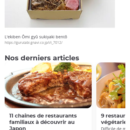
L'ekiben Ômi gyû sukiyaki bentô
https://gurutabi.gnavi.co.jp/i/i_7012/
Nos derniers articles
11 chaînes de restaurants
9 restaur
familiaux à découvrir au
végétarien
Japon
Difficile de m