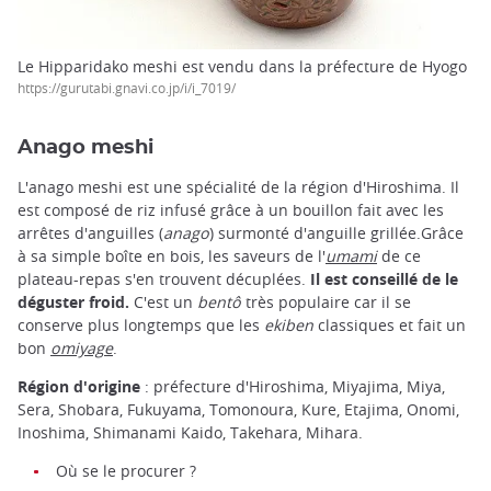
Le Hipparidako meshi est vendu dans la préfecture de Hyogo
https://gurutabi.gnavi.co.jp/i/i_7019/
Anago meshi
L'anago meshi est une spécialité de la région d'Hiroshima. Il
est composé de riz infusé grâce à un bouillon fait avec les
arrêtes d'anguilles (
anago
) surmonté d'anguille grillée.Grâce
à sa simple boîte en bois, les saveurs de l'
umami
de ce
plateau-repas s'en trouvent décuplées.
Il est conseillé de le
déguster froid.
C'est un
bentô
très populaire car il se
conserve plus longtemps que les
ekiben
classiques et fait un
bon
omiyage
.
Région d'origine
: préfecture d'Hiroshima, Miyajima, Miya,
Sera, Shobara, Fukuyama, Tomonoura, Kure, Etajima, Onomi,
Inoshima, Shimanami Kaido, Takehara, Mihara.
Où se le procurer ?