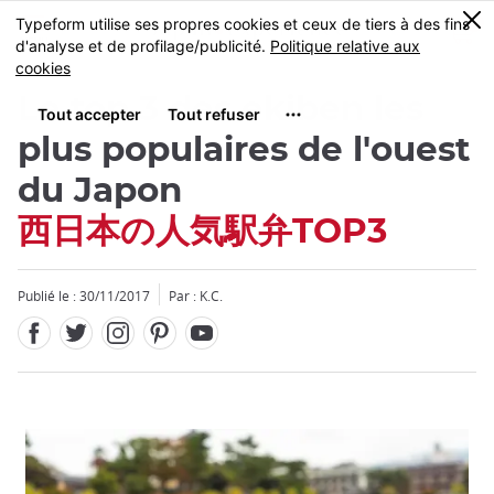
Facebook
Twitter
Instagram
Pinterest
Youtube
Skip
0
MENU
to
main
content
Le top 3 des ekiben les
plus populaires de l'ouest
du Japon
西日本の人気駅弁TOP3
Publié le : 30/11/2017
Par : K.C.