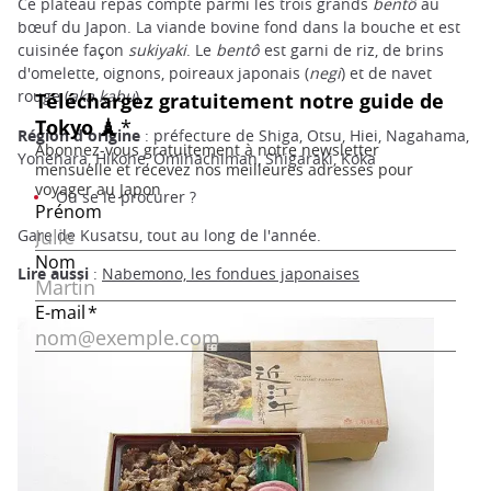
Ce plateau repas compte parmi les trois grands
bentô
au
bœuf du Japon. La viande bovine fond dans la bouche et est
cuisinée façon
sukiyaki
. Le
bentô
est garni de riz, de brins
d'omelette, oignons, poireaux japonais (
negi
) et de navet
rouge (
aka kabu
).
Région d'origine
: préfecture de Shiga, Otsu, Hiei, Nagahama,
Yonehara, Hikone, Omihachiman, Shigaraki, Koka
Où se le procurer ?
Gare de Kusatsu, tout au long de l'année.
Lire aussi
:
Nabemono, les fondues japonaises