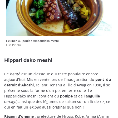
L'ekiben au poulpe Hipparidako meshi
Lisa Pinehill
Hippari dako meshi
Ce
bentô
est un classique qui reste populaire encore
aujourd'hui. Mis en vente lors de l'inauguration du
pont du
détroit d'Akashi,
reliant Honshu à l'île d'Awaji en 1998, il se
présente sous la forme d'un pot en terre cuite. Le
Hipparidako meshi contient du
poulpe
et de l'
anguille
(
anago
) ainsi que des légumes de saison sur un lit de riz, ce
qui en fait un
ekiben
aussi original que bon !
Région d'origine
: préfecture de Hyogo, Kobe, Arima (Arima