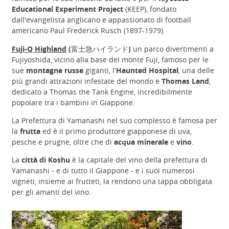
Educational Experiment Project
(KEEP), fondato
dall'evangelista anglicano e appassionato di football
americano Paul Frederick Rusch (1897-1979).
Fuji-Q Highland
(富士急ハイランド)
un parco divertimenti a
Fujiyoshida, vicino alla base del monte Fuji, famoso per le
sue
montagne russe
giganti, l'
Haunted Hospital
, una delle
più grandi attrazioni infestate del mondo e
Thomas Land
,
dedicato a Thomas the Tank Engine, incredibilmente
popolare tra i bambini in Giappone.
La Prefettura di Yamanashi nel suo complesso è famosa per
la
frutta
ed è il primo produttore giapponese di uva,
pesche e prugne, oltre che di
acqua minerale
e
vino
.
La
città di Koshu
è la capitale del vino della prefettura di
Yamanashi - e di tutto il Giappone - e i suoi numerosi
vigneti, insieme ai frutteti, la rendono una tappa obbligata
per gli amanti del vino.