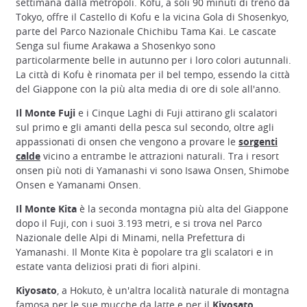
settimana dalla metropoli. Kofu, a soli 90 minuti di treno da
Tokyo, offre il Castello di Kofu e la vicina Gola di Shosenkyo,
parte del Parco Nazionale Chichibu Tama Kai. Le cascate
Senga sul fiume Arakawa a Shosenkyo sono
particolarmente belle in autunno per i loro colori autunnali.
La città di Kofu è rinomata per il bel tempo, essendo la città
del Giappone con la più alta media di ore di sole all'anno.
Il Monte Fuji
e i Cinque Laghi di Fuji attirano gli scalatori
sul primo e gli amanti della pesca sul secondo, oltre agli
appassionati di onsen che vengono a provare le
sorgenti
calde
vicino a entrambe le attrazioni naturali. Tra i resort
onsen più noti di Yamanashi vi sono Isawa Onsen, Shimobe
Onsen e Yamanami Onsen.
Il Monte Kita
è la seconda montagna più alta del Giappone
dopo il Fuji, con i suoi 3.193 metri, e si trova nel Parco
Nazionale delle Alpi di Minami, nella Prefettura di
Yamanashi. Il Monte Kita è popolare tra gli scalatori e in
estate vanta deliziosi prati di fiori alpini.
Kiyosato
, a Hokuto, è un'altra località naturale di montagna
famosa per le sue mucche da latte e per il
Kiyosato