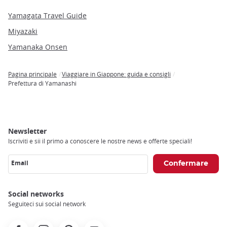
Yamagata Travel Guide
Miyazaki
Yamanaka Onsen
Pagina principale
Viaggiare in Giappone: guida e consigli
Breadcrumb
Prefettura di Yamanashi
Newsletter
Iscriviti e sii il primo a conoscere le nostre news e offerte speciali!
Email
Social networks
Seguiteci sui social network
Facebook
Instagram
Pinterest
Youtube