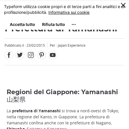
Facebook
Twitter
Instagram
Pinterest
Youtube
Skip
0
MENU
to
main
content
Prefettura di Yamanashi
Pubblicato il : 23/02/2015
Per : Japan Experience
Regioni del Giappone: Yamanashi
山梨県
La
prefettura di Yamanashi
si trova a nord-ovest di Tokyo,
nella regione del Kanto, in Giappone. La prefettura di
Yamanashi confina anche con le prefetture di Nagano,
Shizuoka
, Saitama e Kanagawa.