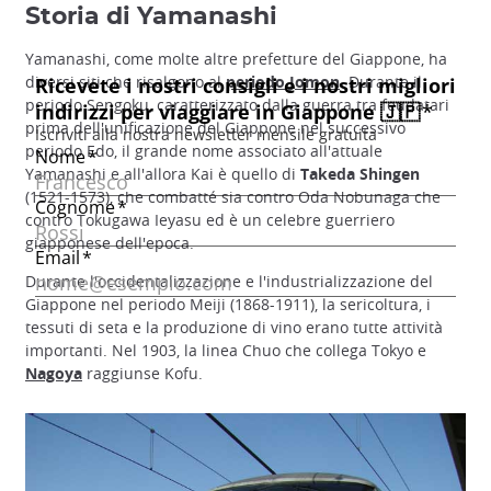
Storia di Yamanashi
Yamanashi, come molte altre prefetture del Giappone, ha
diversi siti che risalgono al
periodo Jomon
. Durante il
periodo Sengoku, caratterizzato dalla guerra tra feudatari
prima dell'unificazione del Giappone nel successivo
periodo Edo, il grande nome associato all'attuale
Yamanashi e all'allora Kai è quello di
Takeda Shingen
(1521-1573), che combatté sia contro Oda Nobunaga che
contro Tokugawa Ieyasu ed è un celebre guerriero
giapponese dell'epoca.
Durante l'occidentalizzazione e l'industrializzazione del
Giappone nel periodo Meiji (1868-1911), la sericoltura, i
tessuti di seta e la produzione di vino erano tutte attività
importanti. Nel 1903, la linea Chuo che collega Tokyo e
Nagoya
raggiunse Kofu.