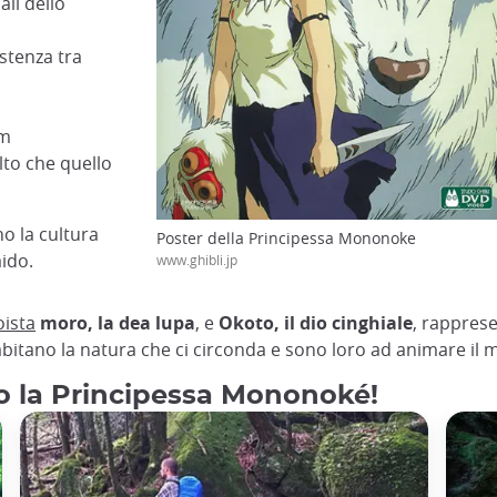
ali dello
istenza tra
lm
lto che quello
no la cultura
Poster della Principessa Mononoke
aido.
www.ghibli.jp
oista
moro, la dea lupa
, e
Okoto, il dio cinghiale
, rapprese
 abitano la natura che ci circonda e sono loro ad animare il
ato la Principessa Mononoké!