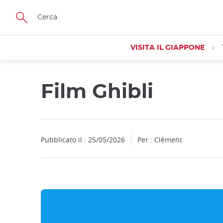
Facebook
Twitter
Instagram
Pinterest
Youtube
Skip
to
main
content
VISITA IL GIAPPONE
Film Ghibli
Close
Pubblicato il : 25/05/2026
Per : Clément