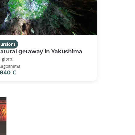
cursions
natural getaway in Yakushima
4 giorni
Kagoshima
840 €