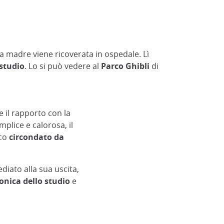
a madre viene ricoverata in ospedale. Lì
studio
. Lo si può vedere al
Parco Ghibli
di
 e il rapporto con la
plice e calorosa, il
ico
circondato da
iato alla sua uscita,
conica dello studio
e