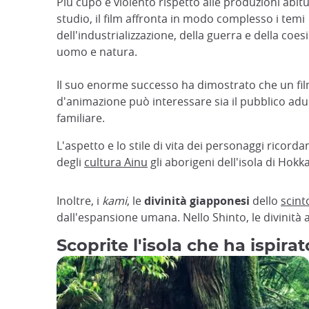
Più cupo e violento rispetto alle produzioni abitu
studio, il film affronta in modo complesso i temi
dell'industrializzazione, della guerra e della coes
uomo e natura.
Il suo enorme successo ha dimostrato che un fi
d'animazione può interessare sia il pubblico adu
familiare.
L'aspetto e lo stile di vita dei personaggi ricorda
degli
cultura Ainu
gli aborigeni dell'isola di Hokk
Inoltre, i
kami
, le
divinità giapponesi
dello
scint
dall'espansione umana. Nello Shinto, le divinità
Scoprite l'isola che ha ispir