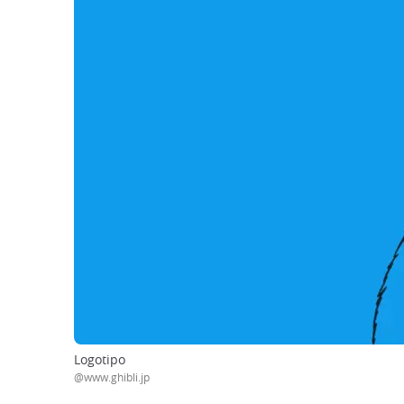
Logotipo
@www.ghibli.jp