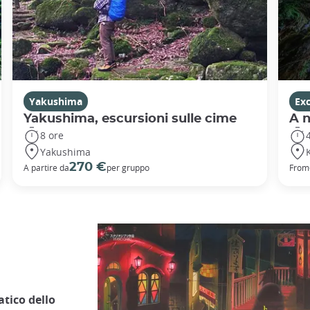
Yakushima
Ex
Yakushima, escursioni sulle cime
A 
8 ore
Yakushima
270 €
A partire da
per gruppo
From
tico dello