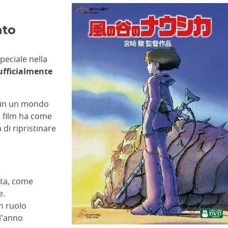
nto
eciale nella
ufficialmente
o in un mondo
l film ha come
 di ripristinare
sta, come
e.
n ruolo
l'anno