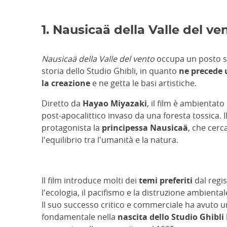
1. Nausicaä della Valle del ve
Nausicaä della Valle del vento
occupa un posto sp
storia dello Studio Ghibli, in quanto
ne precede 
la creazione
e ne getta le basi artistiche.
Diretto da
Hayao Miyazaki
, il film è ambientat
post-apocalittico invaso da una foresta tossica. I
protagonista la
principessa Nausicaä
, che cerca
l'equilibrio tra l'umanità e la natura.
Il film introduce molti dei
temi preferiti
dal regi
l'ecologia, il pacifismo e la distruzione ambiental
Il suo successo critico e commerciale ha avuto u
fondamentale nella
nascita dello Studio Ghibli