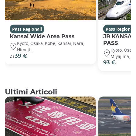
Pass Regionali
Pass Regionali
Kansai Wide Area Pass
JR KANSAI
Kyoto, Osaka, Kobe, Kansai, Nara,
PASS
Himeji...
Kyoto, Osaka
39 €
Miyajima, Hi
Da
93 €
Ultimi Articoli