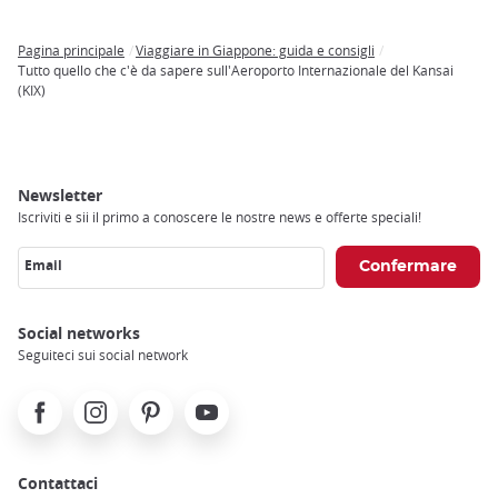
Pagina principale
Viaggiare in Giappone: guida e consigli
Breadcrumb
Tutto quello che c'è da sapere sull'Aeroporto Internazionale del Kansai
(KIX)
Newsletter
Iscriviti e sii il primo a conoscere le nostre news e offerte speciali!
Email
Social networks
Seguiteci sui social network
Facebook
Instagram
Pinterest
Youtube
Contattaci