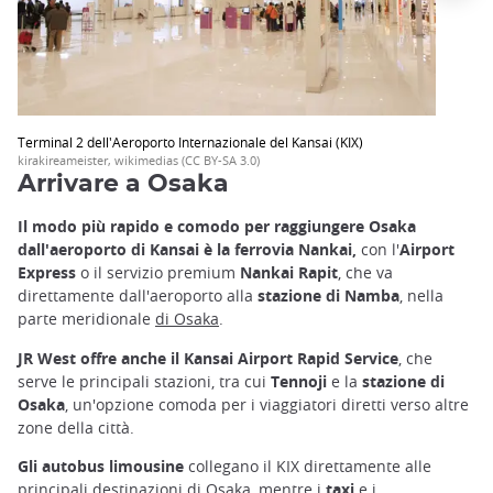
Terminal 2 dell'Aeroporto Internazionale del Kansai (KIX)
kirakireameister, wikimedias (CC BY-SA 3.0)
Arrivare a Osaka
Il modo più rapido e comodo per raggiungere Osaka
dall'aeroporto di Kansai è la ferrovia Nankai,
con l'
Airport
Express
o il servizio premium
Nankai Rapit
, che va
direttamente dall'aeroporto alla
stazione di Namba
, nella
parte meridionale
di Osaka
.
JR West offre anche il Kansai Airport Rapid Service
, che
serve le principali stazioni, tra cui
Tennoji
e la
stazione di
Osaka
, un'opzione comoda per i viaggiatori diretti verso altre
zone della città.
Gli autobus limousine
collegano il KIX direttamente alle
principali destinazioni di Osaka, mentre i
taxi
e i