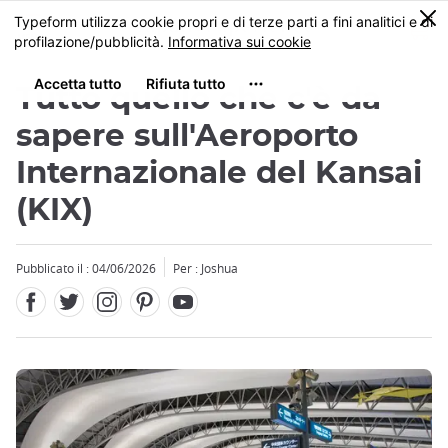
Facebook
Twitter
Instagram
Pinterest
Youtube
Skip
0
MENU
to
main
content
Tutto quello che c'è da
sapere sull'Aeroporto
Internazionale del Kansai
(KIX)
Close
Close
Pubblicato il : 04/06/2026
Per : Joshua