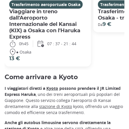
Trasferimento aeroportuale Osaka
Trasferimento
Viaggiare in treno
Trasferime
dall'Aeroporto
Osaka - tre
Internazionale del Kansai
9 €
Da
(KIX) a Osaka con l'Haruka
Express
0h45
07 : 37 - 21 : 44
● Osaka
13 €
Come arrivare a Kyoto
I viaggiatori diretti a
Kyoto
possono prendere il JR Limited
Express Haruka
, uno dei treni aeroportuali più popolari del
Giappone. Questo servizio collega l'aeroporto di Kansai
direttamente alla
stazione di Kyoto
kyoto, offrendo un viaggio
comodo ed efficiente senza trasferimenti.
Anche gli autobus limousine servono direttamente la
stazione di Kyoto
e altre zone della città, offrendo una