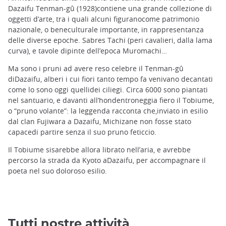
Dazaifu Tenman-gû (1928)contiene una grande collezione di
oggetti d’arte, tra i quali alcuni figuranocome patrimonio
nazionale, o beneculturale importante, in rappresentanza
delle diverse epoche. Sabres Tachi (peri cavalieri, dalla lama
curva), e tavole dipinte dell’epoca Muromachi…
Ma sono i pruni ad avere reso celebre il Tenman-gû
diDazaifu, alberi i cui fiori tanto tempo fa venivano decantati
come lo sono oggi quellidei ciliegi. Circa 6000 sono piantati
nel santuario, e davanti all’hondentroneggia fiero il Tobiume,
o “pruno volante”: la leggenda racconta che,inviato in esilio
dal clan Fujiwara a Dazaifu, Michizane non fosse stato
capacedi partire senza il suo pruno feticcio.
Il Tobiume sisarebbe allora librato nell’aria, e avrebbe
percorso la strada da Kyoto aDazaifu, per accompagnare il
poeta nel suo doloroso esilio.
Tutti nostre attività