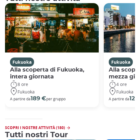
Fukuoka
Fukuoka
Alla scoperta di Fukuoka,
Alla scope
intera giornata
mezza gio
8 ore
4 ore
Fukuoka
Fukuoka
189 €
125
A partire da
per gruppo
A partire da
SCOPRI I NOSTRE ATTIVITÀ (180)
Tutti nostri Tour