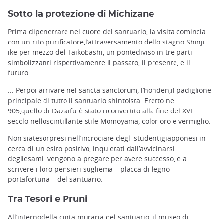
Sotto la protezione di Michizane
Prima dipenetrare nel cuore del santuario, la visita comincia
con un rito purificatore,l’attraversamento dello stagno Shinji-
ike per mezzo del Taikobashi, un pontediviso in tre parti
simbolizzanti rispettivamente il passato, il presente, e il
futuro…
... Perpoi arrivare nel sancta sanctorum, l’honden,il padiglione
principale di tutto il santuario shintoista. Eretto nel
905,quello di Dazaifu è stato riconvertito alla fine del XVI
secolo nelloscintillante stile Momoyama, color oro e vermiglio.
Non siatesorpresi nell’incrociare degli studentigiapponesi in
cerca di un esito positivo, inquietati dall’avvicinarsi
degliesami: vengono a pregare per avere successo, e a
scrivere i loro pensieri sugliema – placca di legno
portafortuna – del santuario.
Tra Tesori e Pruni
All’internodella cinta muraria del santuario, il museo di