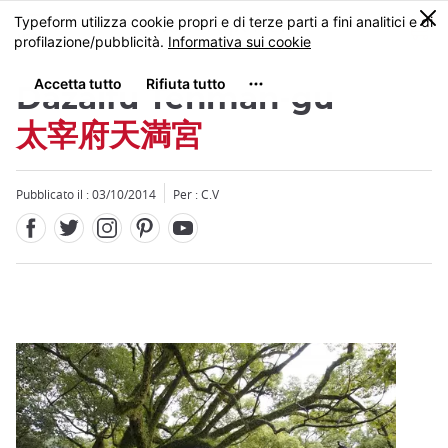
Facebook
Twitter
Instagram
Pinterest
Youtube
Skip
0
MENU
to
main
content
Dazaifu Tenman-gu
太宰府天満宮
Pubblicato il : 03/10/2014
Per : C.V
Close