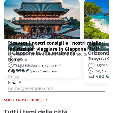
Tour Guidati
Tour Guidati
Il Giappone in una settimana
Orizzonti 
Tokyo a O
9 giorni
13 giorni
Tokyo ● Hakone ● Kyoto ● +1
Tokyo ● Ha
2 590 €
Da
/ pers - 1 settimana
3 490 €
Da
/ 
SCOPRI I NOSTRI TOUR (3)
Tutti i temi della città