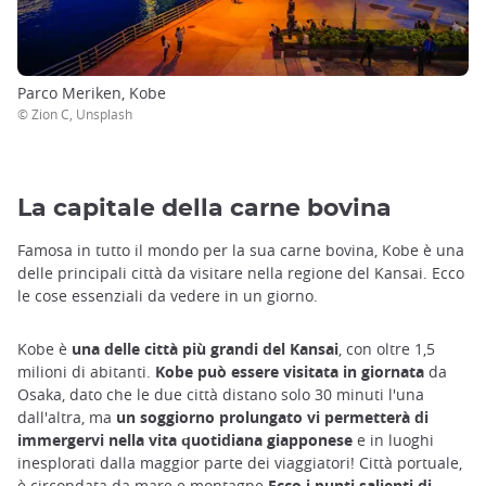
Parco Meriken, Kobe
© Zion C, Unsplash
La capitale della carne bovina
Famosa in tutto il mondo per la sua carne bovina, Kobe è una
delle principali città da visitare nella regione del Kansai. Ecco
le cose essenziali da vedere in un giorno.
Kobe è
una delle città più grandi del Kansai
, con oltre 1,5
milioni di abitanti.
Kobe può essere visitata in giornata
da
Osaka, dato che le due città distano solo 30 minuti l'una
dall'altra, ma
un soggiorno prolungato vi permetterà di
immergervi nella vita quotidiana giapponese
e in luoghi
inesplorati dalla maggior parte dei viaggiatori! Città portuale,
è circondata da mare e montagne.
Ecco i punti salienti di