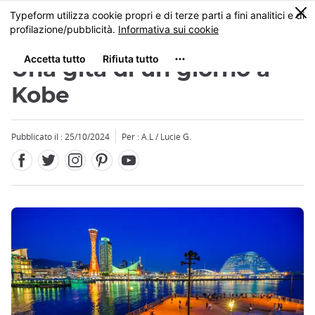
Facebook
Twitter
Instagram
Pinterest
Youtube
Skip
0
MENU
to
main
content
Una gita di un giorno a
Kobe
Pubblicato il : 25/10/2024
Per : A.L / Lucie G.
Close
Close