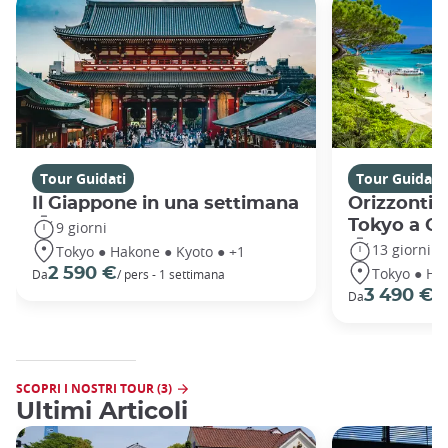
Tour Guidati
Tour Guidati
Il Giappone in una settimana
Orizzonti 
Tokyo a O
9 giorni
13 giorni
Tokyo ● Hakone ● Kyoto ● +1
Tokyo ● Ha
2 590 €
Da
/ pers - 1 settimana
3 490 €
Da
/ 
SCOPRI I NOSTRI TOUR (3)
Ultimi Articoli