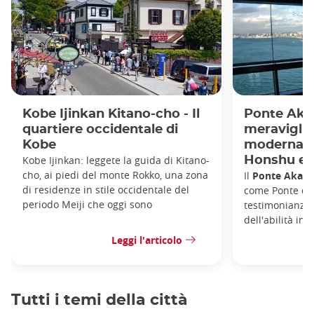
Kobe Ijinkan Kitano-cho - Il
Ponte Akas
quartiere occidentale di
meraviglia
Kobe
moderna c
Kobe Ijinkan: leggete la guida di Kitano-
Honshu e l'
cho, ai piedi del monte Rokko, una zona
Il
Ponte Akash
di residenze in stile occidentale del
come Ponte del
periodo Meiji che oggi sono
testimonianza
dell'abilità ing
Leggi l'articolo
Tutti i temi della città