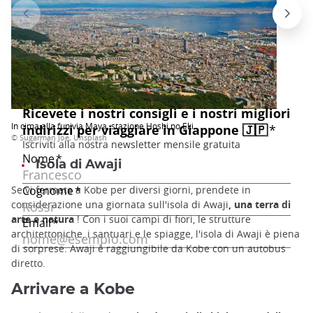
In cima alla funivia Maya, stazione Hoshi no Eki
© Sugarman Joe, Unsplash
Isola di Awaji
Se vi fermate a Kobe per diversi giorni, prendete in
considerazione una giornata sull'isola di Awaji
, una terra di
arte e natura
! Con i suoi campi di fiori, le strutture
architettoniche, i santuari e le spiagge, l'isola di Awaji è piena
di sorprese. Awaji è raggiungibile da Kobe con un autobus
diretto.
Arrivare a Kobe