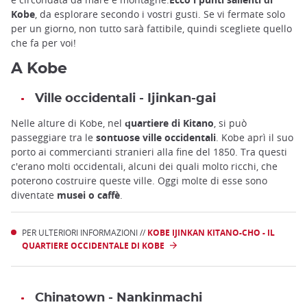
Kobe
, da esplorare secondo i vostri gusti. Se vi fermate solo
per un giorno, non tutto sarà fattibile, quindi scegliete quello
che fa per voi!
A Kobe
Ville occidentali - Ijinkan-gai
Nelle alture di Kobe, nel
quartiere di Kitano
, si può
passeggiare tra le
sontuose ville occidentali
. Kobe aprì il suo
porto ai commercianti stranieri alla fine del 1850. Tra questi
c'erano molti occidentali, alcuni dei quali molto ricchi, che
poterono costruire queste ville. Oggi molte di esse sono
diventate
musei o caffè
.
PER ULTERIORI INFORMAZIONI //
KOBE IJINKAN KITANO-CHO - IL
QUARTIERE OCCIDENTALE DI KOBE
Chinatown - Nankinmachi