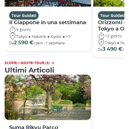
Tour Guidati
Tour Guidati
Il Giappone in una settimana
Orizzonti g
Tokyo a Ok
9 giorni
13 giorni
Tokyo ● Hakone ● Kyoto ● +1
Tokyo ● Hako
2 590 €
Da
/ pers - 1 settimana
3 490 €
Da
/ pe
SCOPRI I NOSTRI TOUR (3)
Ultimi Articoli
Suma Rikyu Parco