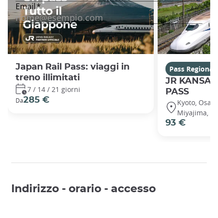
Japan Rail Pass: viaggi in
Pass Regionali
treno illimitati
JR KANSAI
7 / 14 / 21 giorni
PASS
285 €
Da
Kyoto, Osaka
Miyajima, Hi
93 €
Indirizzo - orario - accesso