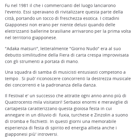
Fu nel 1981 il che i commercianti del luogo lanciarono
l'evento. Essi speravano di rivitalizzare questa parte della
città, portando un tocco di freschezza esotica. I cittadini
Giapponesi non erano per niente delusi quando delle
elettrizzanti ballerine brasiliane arrivarono per la prima volta
nel territorio giapponese.
"Adaka matsuri", letteralmente "Giorno Nudo" era al suo
debutto similitudine della Fiera di carta crespa improvvisata
con gli strumenti a portata di mano.
Una squadra di samba di musicisti entusiasti competono a
tempo . Si può' riconoscere concorrenti la destrezza musicale
dei concorrenti e la padronanza della danza.
Il Festival e' un successo che attratte ogni anno anno più di
Quattrocento mila visitatori! Serbatoi enormi e meraviglie di
cartapesta caratterizzano questa gioiosa festa in cui
annegare in un diluvio di fuxia, turchese e Zinzolin a suono
di tromba e fischietti. In questi giorni una memorabile
esperienza di festa di spirito ed energia allieta anche i
giapponesi più' introversi.