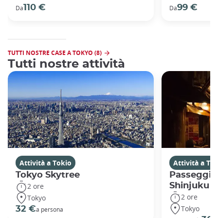
110 €
99 €
Da
Da
TUTTI NOSTRE CASE A TOKYO (8)
Tutti nostre attività
Attività a Tokio
Attività a To
Tokyo Skytree
Passeggiat
Shinjuku
2 ore
2 ore
Tokyo
Tokyo
32 €
a persona