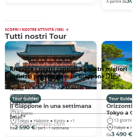
30 
A partire da
SCOPRI I NOSTRE ATTIVITÀ (180)
Tutti nostri Tour
Tour Guidati
Tour Guidati
Il Giappone in una settimana
Orizzonti 
Tokyo a O
9 giorni
13 giorni
Tokyo ● Hakone ● Kyoto ● +1
Tokyo ● Ha
2 590 €
Da
/ pers - 1 settimana
3 490 €
Da
/ 