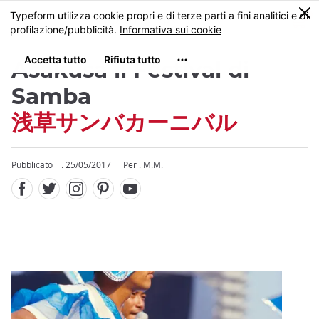
Facebook
Twitter
Instagram
Pinterest
Youtube
Skip
0
MENU
to
main
content
Asakusa il Festival di
Samba
浅草サンバカーニバル
Close
Pubblicato il : 25/05/2017
Per : M.M.