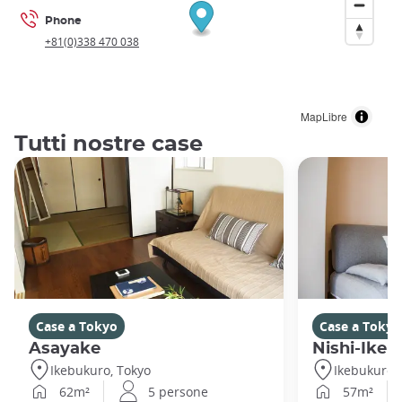
Phone
+81(0)338 470 038
MapLibre
Tutti nostre case
Case a Tokyo
Case a Tokyo
Asayake
Nishi-Ikeb
Ikebukuro, Tokyo
Ikebukuro,
62m²
5 persone
57m²