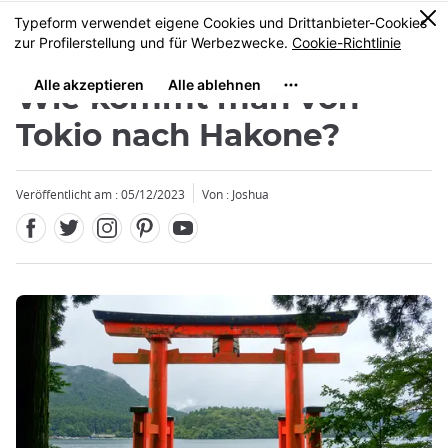
Facebook
Twitter
Instagram
Pinterest
Youtube
Größe
0
MENU
Wie kommt man von
Tokio nach Hakone?
Veröffentlicht am : 05/12/2023
Von :
Joshua