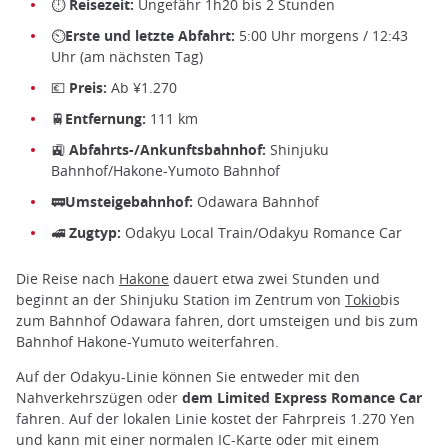
⏱ Reisezeit:
Ungefähr 1h20 bis 2 Stunden
⏲Erste und letzte Abfahrt:
5:00 Uhr morgens / 12:43
Uhr (am nächsten Tag)
💶 Preis:
Ab ¥1.270
🚆Entfernung:
111 km
🚉 Abfahrts-/Ankunftsbahnhof:
Shinjuku
Bahnhof/Hakone-Yumoto Bahnhof
🚃Umsteigebahnhof:
Odawara Bahnhof
🚅 Zugtyp:
Odakyu Local Train/Odakyu Romance Car
Die Reise nach
Hakone
dauert etwa zwei Stunden und
beginnt an der Shinjuku Station im Zentrum von
Tokio
bis
zum Bahnhof Odawara fahren, dort umsteigen und bis zum
Bahnhof Hakone-Yumuto weiterfahren.
Auf der Odakyu-Linie können Sie entweder mit den
Nahverkehrszügen oder
dem Limited Express Romance Car
fahren. Auf der lokalen Linie kostet der Fahrpreis 1.270 Yen
und kann mit einer normalen IC-Karte oder mit einem