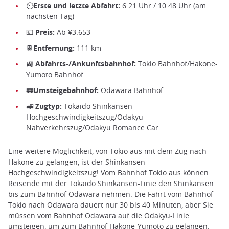
⏲Erste und letzte Abfahrt:
6:21 Uhr / 10:48 Uhr (am
nächsten Tag)
💶 Preis:
Ab ¥3.653
🚆Entfernung:
111 km
🚉 Abfahrts-/Ankunftsbahnhof:
Tokio Bahnhof/Hakone-
Yumoto Bahnhof
🚃Umsteigebahnhof:
Odawara Bahnhof
🚅 Zugtyp:
Tokaido Shinkansen
Hochgeschwindigkeitszug/Odakyu
Nahverkehrszug/Odakyu Romance Car
Eine weitere Möglichkeit, von Tokio aus mit dem Zug nach
Hakone zu gelangen, ist der Shinkansen-
Hochgeschwindigkeitszug! Vom Bahnhof Tokio aus können
Reisende mit der Tokaido Shinkansen-Linie den Shinkansen
bis zum Bahnhof Odawara nehmen. Die Fahrt vom Bahnhof
Tokio nach Odawara dauert nur 30 bis 40 Minuten, aber Sie
müssen vom Bahnhof Odawara auf die Odakyu-Linie
umsteigen, um zum Bahnhof Hakone-Yumoto zu gelangen.