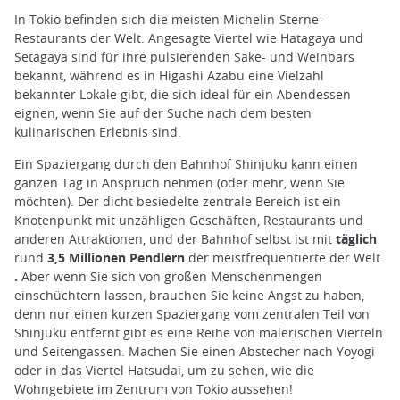
In Tokio befinden sich die meisten Michelin-Sterne-
Restaurants der Welt. Angesagte Viertel wie Hatagaya und
Setagaya sind für ihre pulsierenden Sake- und Weinbars
bekannt, während es in Higashi Azabu eine Vielzahl
bekannter Lokale gibt, die sich ideal für ein Abendessen
eignen, wenn Sie auf der Suche nach dem besten
kulinarischen Erlebnis sind.
Ein Spaziergang durch den Bahnhof Shinjuku kann einen
ganzen Tag in Anspruch nehmen (oder mehr, wenn Sie
möchten). Der dicht besiedelte zentrale Bereich ist ein
Knotenpunkt mit unzähligen Geschäften, Restaurants und
anderen Attraktionen, und der Bahnhof selbst ist mit
täglich
rund
3,5 Millionen Pendlern
der meistfrequentierte der Welt
.
Aber wenn Sie sich von großen Menschenmengen
einschüchtern lassen, brauchen Sie keine Angst zu haben,
denn nur einen kurzen Spaziergang vom zentralen Teil von
Shinjuku entfernt gibt es eine Reihe von malerischen Vierteln
und Seitengassen. Machen Sie einen Abstecher nach Yoyogi
oder in das Viertel Hatsudai, um zu sehen, wie die
Wohngebiete im Zentrum von Tokio aussehen!