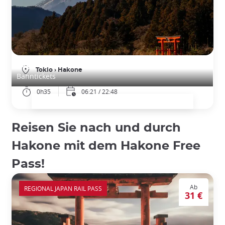
Zugfahrkarten von Tokio nach Hakone (Odawara)
Tokio
›
Hakone
Bahntickets
0h35
06:21 / 22:48
Reisen Sie nach und durch
Hakone mit dem Hakone Free
Pass!
Ab
REGIONAL JAPAN RAIL PASS
31 €