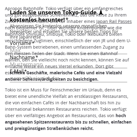
Apropos Bahnhöfe: Tokio verfügt über ein umfangreiches
und gut ausgebautes Schienennetz, das die Reise zu Ihrem
Zielort einfach macht und für Inhaber eines
Japan Rail Passes
noch bequemer ist
.
Über wichtige Knotenpunkte wie die
Bahnhöfe Shinjuku, Shibuya, Tokio oder Ikebukuro bieten
verschiedene Zuglinien, einschließlich der von JR und dem U-
Bahn-System betriebenen, einen umfassenden Zugang zu
den meisten Teilen der Stadt. Wenn Sie einen Bahnhof
wählen, den Sie vielleicht noch nicht kennen, können Sie auf
einfache Weise ein neues Viertel erkunden. Dort gibt
es
schicke Geschäfte, malerische Cafés und eine Vielzahl
anderer Sehenswürdigkeiten zu besichtigen.
Tokio ist ein Muss für Feinschmecker im Urlaub, denn es
bietet eine unendliche Vielfalt an erstklassigen Restaurants,
die von einfachen Cafés in der Nachbarschaft bis hin zu
international bekannten Restaurants reichen. Tokio verfügt
über ein vielfältiges Angebot an Restaurants, das von
hoch
angesehenen Spitzenrestaurants bis zu schnellen, einfachen
und preisgünstigen Straßenküchen reicht.