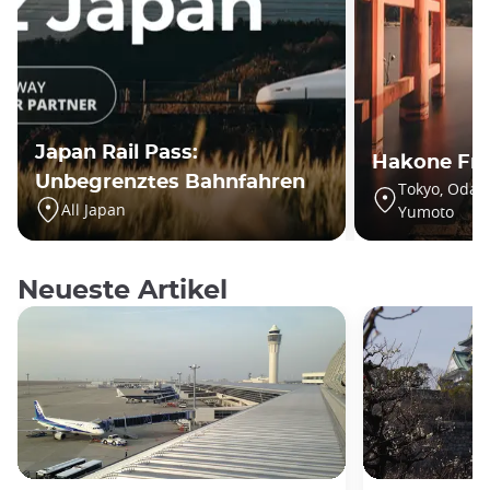
Japan Rail Pass:
Hakone Fre
Unbegrenztes Bahnfahren
Tokyo, Odaw
All Japan
Yumoto
Neueste Artikel