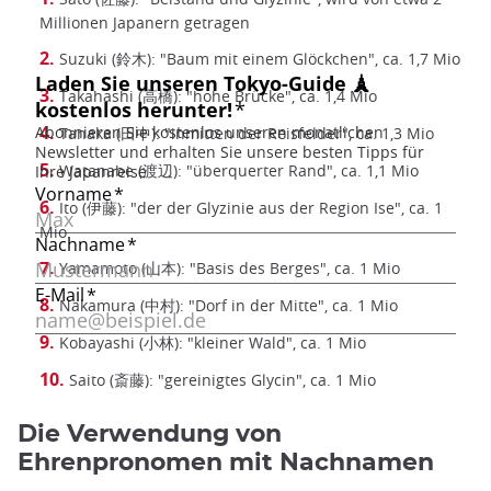
Millionen Japanern getragen
Suzuki (鈴木): "Baum mit einem Glöckchen", ca. 1,7 Mio
Takahashi (高橋): "hohe Brücke", ca. 1,4 Mio
Tanaka (田中): "inmitten der Reisfelder", ca. 1,3 Mio
Watanabe (渡辺): "überquerter Rand", ca. 1,1 Mio
Ito (伊藤): "der der Glyzinie aus der Region Ise", ca. 1
Mio
Yamamoto (山本): "Basis des Berges", ca. 1 Mio
Nakamura (中村): "Dorf in der Mitte", ca. 1 Mio
Kobayashi (小林): "kleiner Wald", ca. 1 Mio
Saito (斎藤): "gereinigtes Glycin", ca. 1 Mio
Die Verwendung von
Ehrenpronomen mit Nachnamen