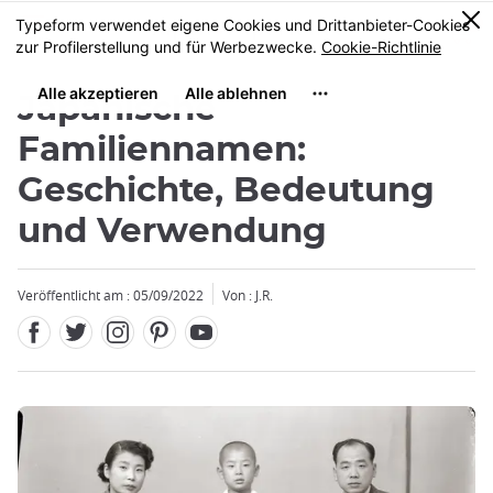
Facebook
Twitter
Instagram
Pinterest
Youtube
Größe
0
MENU
Japanische
Familiennamen:
Geschichte, Bedeutung
und Verwendung
Veröffentlicht am : 05/09/2022
Von : J.R.