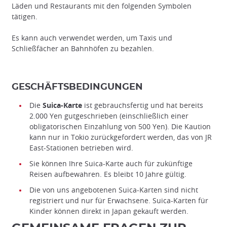
Läden und Restaurants mit den folgenden Symbolen
tätigen.
Es kann auch verwendet werden, um Taxis und
Schließfächer an Bahnhöfen zu bezahlen.
Die Transportvorauszahlungskarte - ein Muss für jede Reise
nach Japan!
GESCHÄFTSBEDINGUNGEN
©Nattaphat Saysuwan / 123RF
Die
Suica-Karte
ist gebrauchsfertig und hat bereits
2.000 Yen gutgeschrieben (einschließlich einer
obligatorischen Einzahlung von 500 Yen). Die Kaution
kann nur in Tokio zurückgefordert werden, das von JR
East-Stationen betrieben wird.
Sie können Ihre Suica-Karte auch für zukünftige
Reisen aufbewahren. Es bleibt 10 Jahre gültig.
Die von uns angebotenen Suica-Karten sind nicht
registriert und nur für Erwachsene. Suica-Karten für
Kinder können direkt in Japan gekauft werden.