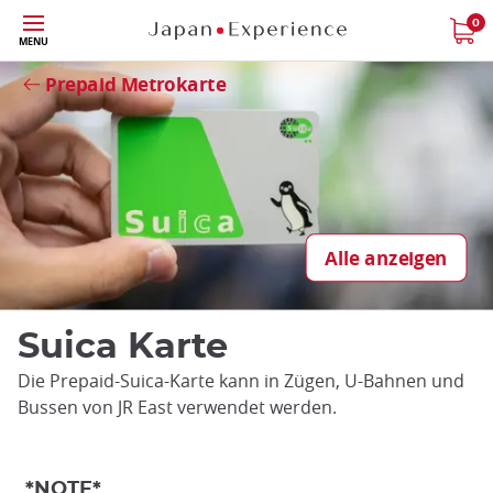
Größe
0
Schließen
MENU
Prepaid Metrokarte
Alle anzeigen
Suica Karte
Die Prepaid-Suica-Karte kann in Zügen, U-Bahnen und
Bussen von JR East verwendet werden.
*NOTE*