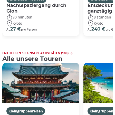
Nachtspaziergang durch
Entdeckung
Gion
ganztägig
90 minuten
8 stunden
Kyoto
Kyoto
27 €
240 €
Ab
pro Person
Ab
pro G
ENTDECKEN SIE UNSERE AKTIVITÄTEN (180)
Alle unsere Touren
Kleingruppenreisen
Kleingruppenr