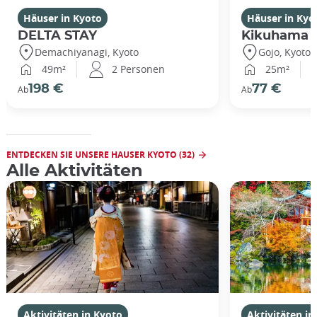
Häuser in Kyoto
Häuser in Kyo
DELTA STAY
Kikuhama
Demachiyanagi, Kyoto
Gojo, Kyoto
49m²
2 Personen
25m²
198 €
77 €
Ab
Ab
ENTDECKEN SIE UNSERE HAUSER KYOTO (32)
Alle Aktivitäten
Aktivitäten in Kyoto
Aktivitäten in