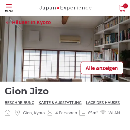
Größe
0
Schließen
MENU
Häuser in Kyoto
Schließen
Alle anzeigen
Gion Jizo
BESCHREIBUNG
KARTE & AUSSTATTUNG
LAGE DES HAUSES
Gion, Kyoto
4 Personen
65m²
WLAN