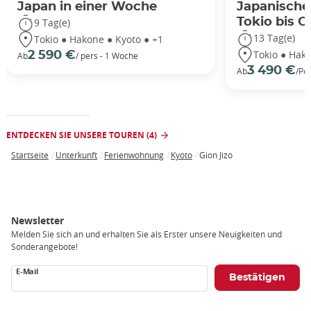
Japan in einer Woche
Japanische
Tokio bis 
9 Tag(e)
13 Tag(e)
Tokio ● Hakone ● Kyoto ● +1
Tokio ● Hako
2 590 €
Ab
/ pers - 1 Woche
3 490 €
Ab
/Pe
ENTDECKEN SIE UNSERE TOUREN (4)
Startseite
Unterkunft
Ferienwohnung
Kyoto
Gion Jizo
Breadcrumb
Newsletter
Melden Sie sich an und erhalten Sie als Erster unsere Neuigkeiten und
Sonderangebote!
E-Mail