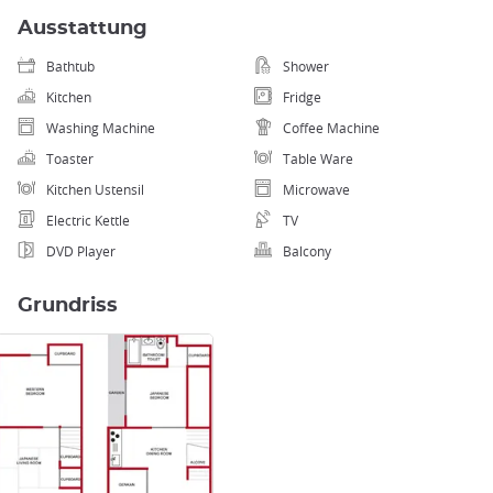
Ausstattung
Bathtub
Shower
Kitchen
Fridge
Washing Machine
Coffee Machine
Toaster
Table Ware
Kitchen Ustensil
Microwave
Electric Kettle
TV
DVD Player
Balcony
Grundriss