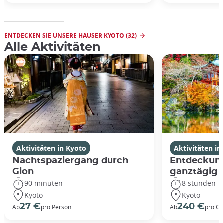
ENTDECKEN SIE UNSERE HAUSER KYOTO (32)
Alle Aktivitäten
Aktivitäten in Kyoto
Aktivitäten in
Nachtspaziergang durch
Entdeckung
Gion
ganztägig
90 minuten
8 stunden
Kyoto
Kyoto
27 €
240 €
Ab
pro Person
Ab
pro G