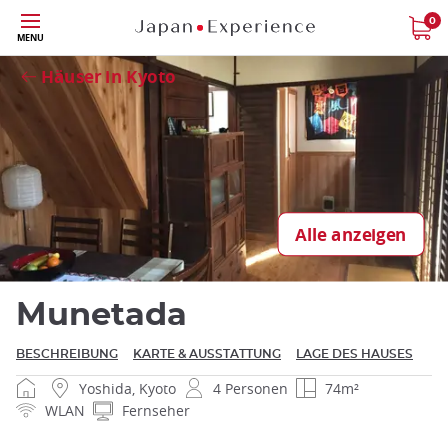
Größe
0
Schließen
MENU
Häuser in Kyoto
Schließen
Alle anzeigen
Munetada
BESCHREIBUNG
KARTE & AUSSTATTUNG
LAGE DES HAUSES
Yoshida, Kyoto
4 Personen
74m²
WLAN
Fernseher