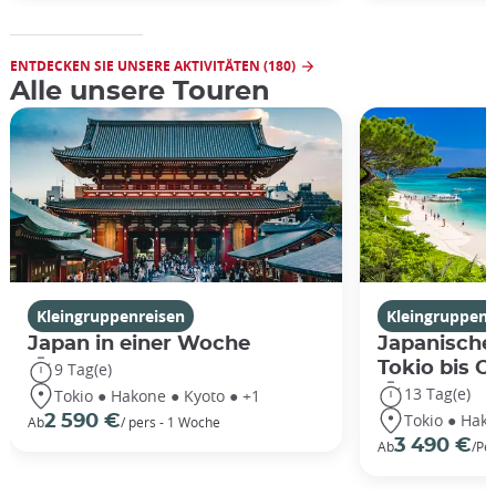
ENTDECKEN SIE UNSERE AKTIVITÄTEN (180)
Alle unsere Touren
Kleingruppenreisen
Kleingruppenr
Japan in einer Woche
Japanische
Tokio bis 
9 Tag(e)
13 Tag(e)
Tokio ● Hakone ● Kyoto ● +1
Tokio ● Hako
2 590 €
Ab
/ pers - 1 Woche
3 490 €
Ab
/Pe