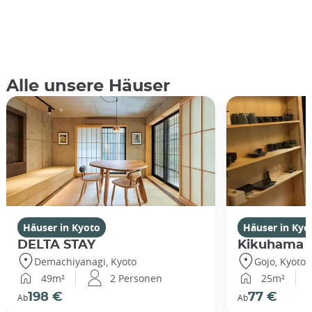
Alle unsere Häuser
Häuser in Kyoto
Häuser in Kyo
DELTA STAY
Kikuhama
Demachiyanagi, Kyoto
Gojo, Kyoto
49m²
2 Personen
25m²
198 €
77 €
Ab
Ab