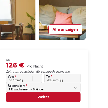
Alle anzeigen
Ab
126 €
Pro Nacht
Zeitraum auswählen für genaue Preisangabe.
Von
*
To
*
Reisende(r)
*
1
Erwachsene(r) -
0
Kinder