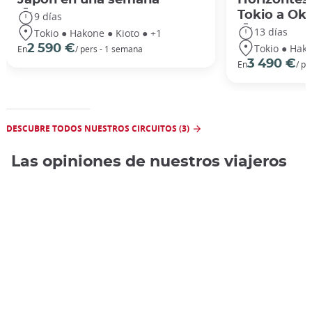
Tokio a Ok
9 días
13 días
Tokio ● Hakone ● Kioto ● +1
Tokio ● Hako
2 590 €
En
/ pers - 1 semana
3 490 €
En
/ pe
DESCUBRE TODOS NUESTROS CIRCUITOS (3)
Las opiniones de nuestros viajeros