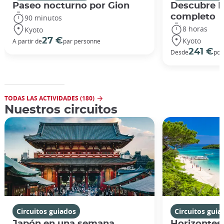
Paseo nocturno por Gion
Descubre Ki
completo
90 minutos
8 horas
Kyoto
Kyoto
27 €
A partir de
par personne
241 €
Desde
por
TODAS LAS ACTIVIDADES (180)
Nuestros circuitos
Circuitos guiados
Circuitos guia
Japón en una semana
Horizontes