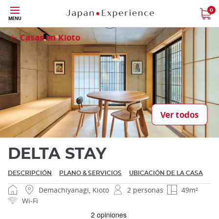
Tamaño
0
MENU
Close
Casas en Kioto
Cerrar
Ver todos
DELTA STAY
DESCRIPCIÓN
PLANO & SERVICIOS
UBICACIÓN DE LA CASA
Demachiyanagi, Kioto
2 personas
49m²
Wi-Fi