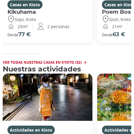
Casas en Kioto
Casas en Kiot
Kikuhama
Poem Box
Gojo, Kioto
Gion, Kioto
25m²
2 personas
21m²
77 €
63 €
Desde
Desde
VER TODAS NUESTRAS CASAS EN KYOTO (32)
Nuestras actividades
Actividades en Kioto
Actividades e