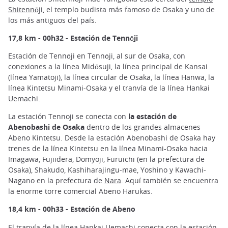
Shitennōji
, el templo budista más famoso de Osaka y uno de
los más antiguos del país.
17,8 km - 00h32 - Estación de Tennōji
Estación de Tennōji en Tennōji, al sur de Osaka, con
conexiones a la línea Midōsuji, la línea principal de Kansai
(línea Yamatoji), la línea circular de Osaka, la línea Hanwa, la
línea Kintetsu Minami-Osaka y el tranvía de la línea Hankai
Uemachi.
La estación Tennoji se conecta con
la estación de
Abenobashi de Osaka
dentro de los grandes almacenes
Abeno Kintetsu. Desde la estación Abenobashi de Osaka hay
trenes de la línea Kintetsu en la línea Minami-Osaka hacia
Imagawa, Fujiidera, Domyoji, Furuichi (en la prefectura de
Osaka), Shakudo, Kashiharajingu-mae, Yoshino y Kawachi-
Nagano en la prefectura de
Nara
. Aquí también se encuentra
la enorme torre comercial Abeno Harukas.
18,4 km - 00h33 - Estación de Abeno
El tranvía de la línea Hankai Uemachi conecta con la estación