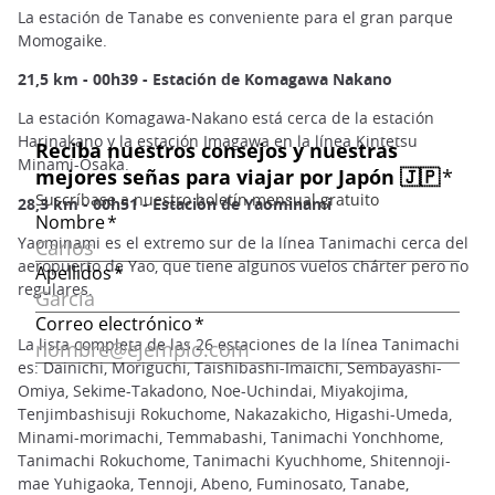
La estación de Tanabe es conveniente para el gran parque
Momogaike.
21,5 km - 00h39 - Estación de Komagawa Nakano
La estación Komagawa-Nakano está cerca de la estación
Harinakano y la estación Imagawa en la línea Kintetsu
Minami-Osaka.
28,3 km - 00h51 - Estación de Yaominami
Yaominami es el extremo sur de la línea Tanimachi cerca del
aeropuerto de Yao, que tiene algunos vuelos chárter pero no
regulares.
La lista completa de las 26 estaciones de la línea Tanimachi
es: Dainichi, Moriguchi, Taishibashi-Imaichi, Sembayashi-
Omiya, Sekime-Takadono, Noe-Uchindai, Miyakojima,
Tenjimbashisuji Rokuchome, Nakazakicho, Higashi-Umeda,
Minami-morimachi, Temmabashi, Tanimachi Yonchhome,
Tanimachi Rokuchome, Tanimachi Kyuchhome, Shitennoji-
mae Yuhigaoka, Tennoji, Abeno, Fuminosato, Tanabe,