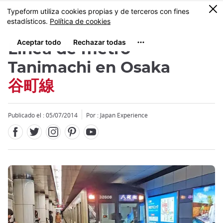
Facebook
Twitter
Instagram
Pinterest
Youtube
Tamaño
0
MENU
Línea de metro
Tanimachi en Osaka
谷町線
Close
Close
Publicado el : 05/07/2014
Por : Japan Experience