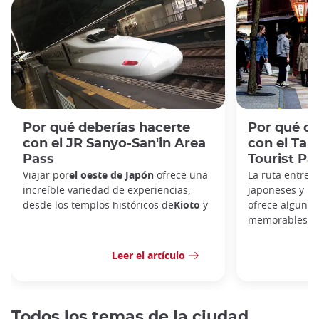
Por qué deberías hacerte
Por qué de
con el JR Sanyo-San'in Area
con el Ta
Pass
Tourist Pa
Viajar por
el oeste de Japón
ofrece una
La ruta entre 
increíble variedad de experiencias,
japoneses y la
desde los templos históricos de
Kioto
y
ofrece algunos
memorables de
Leer el artículo
Todos los temas de la ciudad