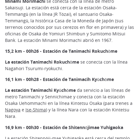
Minami Morimachi
se conecta con la línea de metro
Sakaisuji. La estación está cerca de la estación Osaka-
Temmangū (en la línea JR Tōzai), el santuario Osaka-
Temmangū, la histórica Casa de la Moneda de Japón (sus
terrenos conocidos por sus cerezos en flor en primavera) y las
oficinas de Osaka de Yomiuri Shimbun y Sumitomo Mitsui
Bank. La estación Minami Morimachi abrió en 1967.
15,2 km - 00h26 - Estación de Tanimachi Rokuchōme
La estación Tanimachi Rokuchōme
se conecta con la línea
Nagahori Tsurumi-ryokuchi.
16,1 km - 00h28 - Estación de Tanimacih Kyūchōme
La estación Tanimachi Kyūchōme
da servicio a las líneas de
metro Tanimachi y Sennichimae y conecta con la estación
Osaka Uehommachi en la línea Kintetsu Osaka (para trenes a
Nagoya
e
Ise-Shima
) y la línea Nara con la estación Kintetsu
Nara.
16,9 km - 00h30 - Estación de Shitennōjimae Yuhigaoka
La estación Shitennōji-mae Yuhigaoka está cerca del
templo