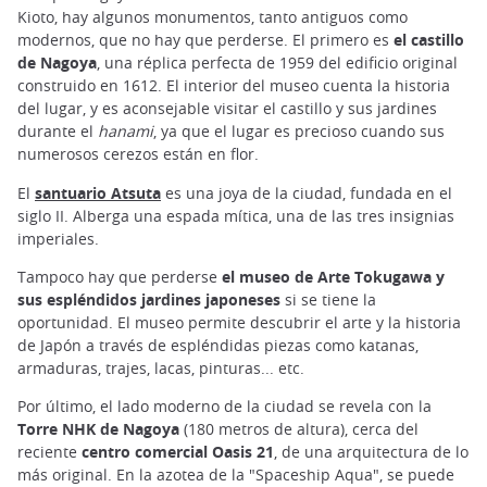
Kioto, hay algunos monumentos, tanto antiguos como
modernos, que no hay que perderse. El primero es
el castillo
de Nagoya
, una réplica perfecta de 1959 del edificio original
construido en 1612. El interior del museo cuenta la historia
del lugar, y es aconsejable visitar el castillo y sus jardines
durante el
hanami
, ya que el lugar es precioso cuando sus
numerosos cerezos están en flor.
El
santuario Atsuta
es una joya de la ciudad, fundada en el
siglo II. Alberga una espada mítica, una de las tres insignias
imperiales.
Tampoco hay que perderse
el museo de Arte Tokugawa y
sus espléndidos jardines japoneses
si se tiene la
oportunidad. El museo permite descubrir el arte y la historia
de Japón a través de espléndidas piezas como katanas,
armaduras, trajes, lacas, pinturas... etc.
Por último, el lado moderno de la ciudad se revela con la
Torre NHK de Nagoya
(180 metros de altura), cerca del
reciente
centro comercial Oasis 21
, de una arquitectura de lo
más original. En la azotea de la "Spaceship Aqua", se puede