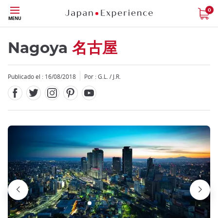
Facebook
Twitter
Instagram
Pinterest
Youtube
Tamaño
0
MENU
Nagoya
名古屋
Publicado el : 16/08/2018
Por : G.L. / J.R.
Close