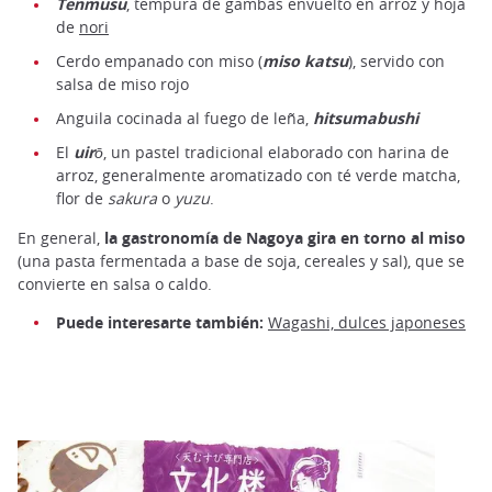
Tenmusu
, tempura de gambas envuelto en arroz y hoja
de
nori
Cerdo empanado con miso (
miso katsu
), servido con
salsa de miso rojo
Anguila cocinada al fuego de leña,
hitsumabushi
El
uirō
, un pastel tradicional elaborado con harina de
arroz, generalmente aromatizado con té verde matcha,
flor de
sakura
o
yuzu
.
En general,
la gastronomía de Nagoya gira en torno al miso
(una pasta fermentada a base de soja, cereales y sal), que se
convierte en salsa o caldo.
Puede interesarte también:
Wagashi, dulces japoneses