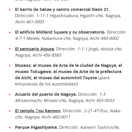
El barrio de Sakae y centro comercial Oasis 21.
Dirección:
1-11-1 Higashisakura, Higashi-chō, Nagoya,
Aichi 461-0005
El edificio Midland Square y su observatorio.
Dirección:
4-7-1 Meieki, Nakamura-chō, Nagoya, Aichi 450-0002
El santuario Atsuta
.
Dirección:
1-1-1 Jingū, Atsuta-chō,
Nagoya, Aichi 456-8585
Museos: el museo de Arte de la ciudad de Nagoya, el
museo Tokugawa, el museo de Arte de la prefectura
de Aichi, el museo del automóvil Toyota
(¡para
entusiastas de los automóviles!)
Acuario del puerto de Nagoya.
Dirección:
1-3
Minatomachi, Minato-chō, Nagoya, Aichi 455-0033
El templo Ōsu Kannon
.
Dirección:
2-21-47 Ōsu, Naka-
chō, Nagoya, Aichi 460-0011
Parque Higashiyama.
Dirección:
Kameiri Tashirochō,