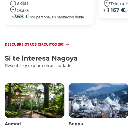
8 días
Tokio ● Hak
Osaka
1 167 €
En
por 
368 €
En
por persona, en habitación doble
DESCUBRE OTROS CIRCUITOS (50)
Si te interesa
Nagoya
Descubre y explora otras ciudades
Aomori
Beppu