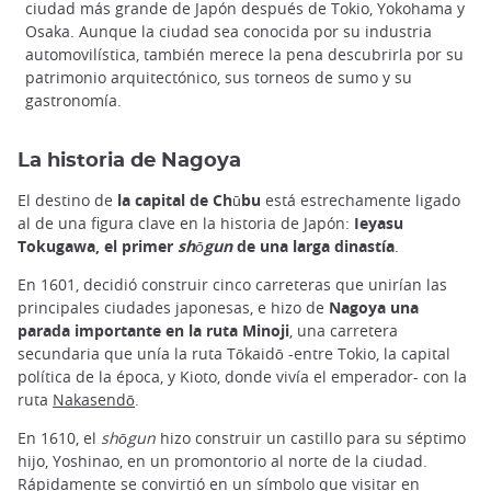
ciudad más grande de Japón después de Tokio, Yokohama y
Osaka. Aunque la ciudad sea conocida por su industria
automovilística, también merece la pena descubrirla por su
patrimonio arquitectónico, sus torneos de sumo y su
gastronomía.
La historia de Nagoya
El destino de
la capital de Chūbu
está estrechamente ligado
al de una figura clave en la historia de Japón:
Ieyasu
Tokugawa, el primer
shōgun
de una larga dinastía
.
En 1601, decidió construir cinco carreteras que unirían las
principales ciudades japonesas, e hizo de
Nagoya una
parada importante en la ruta Minoji
, una carretera
secundaria que unía la ruta Tōkaidō -entre Tokio, la capital
política de la época, y Kioto, donde vivía el emperador- con la
ruta
Nakasendō
.
En 1610, el
shōgun
hizo construir un castillo para su séptimo
hijo, Yoshinao, en un promontorio al norte de la ciudad.
Rápidamente se convirtió en un símbolo que visitar en