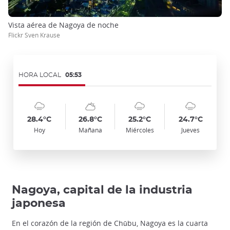
Vista aérea de Nagoya de noche
Flickr Sven Krause
HORA LOCAL
05:53
Symbol
Date
Symbol
Date
Symbol
Date
Symbol
Date
Temp
Temp
Temp
Temp
:
:
:
:
:
:
:
:
:
:
:
:
cloudy_rainy
sunny_cloudy
cloudy_rainy
cloudy_rainy
28.4°C
26.8°C
25.2°C
24.7°C
Hoy
Mañana
Miércoles
Jueves
Nagoya, capital de la industria
japonesa
En el corazón de la región de Chūbu, Nagoya es la cuarta