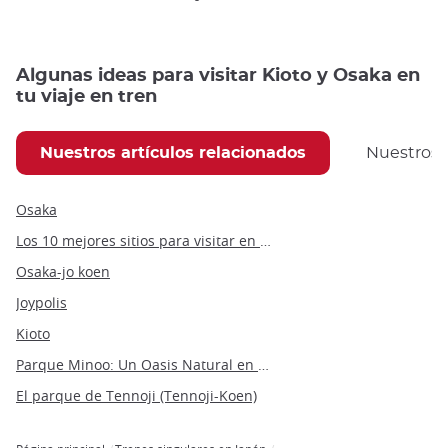
Algunas ideas para visitar Kioto y Osaka en
tu viaje en tren
Nuestros artículos relacionados
Nuestros
Osaka
Los 10 mejores sitios para visitar en Osaka, según nuestro Travel Angel Yann
Osaka-jo koen
Joypolis
Kioto
Parque Minoo: Un Oasis Natural en las Afueras de Osaka
El parque de Tennoji (Tennoji-Koen)