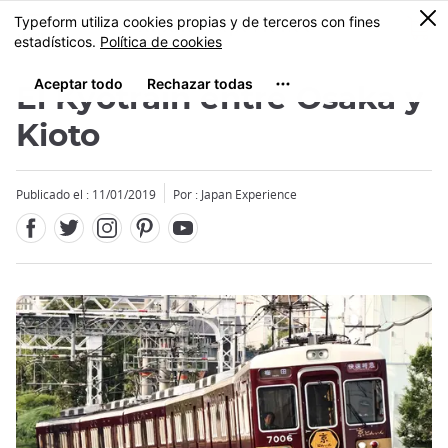
Facebook
Twitter
Instagram
Pinterest
Youtube
Tamaño
0
MENU
El Kyotrain entre Osaka y
Kioto
Publicado el : 11/01/2019
Por : Japan Experience