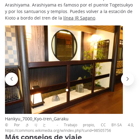
Arashiyama. Arashiyama es famoso por el puente Togetsukyo
y por los santuarios y templos. Puedes volver a la estación de
Kioto a bordo del tren de la
línea JR Sagano
.
Hankyu_7000_Kyo-tren_Garaku
© Por さりと - Trabajo propio, CC BY-SA 4.0,
https://commons.wikimedia.org/w/index.php?curid=98505756
Más
consejos de viaje