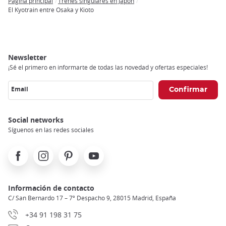
Página principal
Trenes singulares en Japón
Breadcrumb
El Kyotrain entre Osaka y Kioto
Newsletter
¡Sé el primero en informarte de todas las novedad y ofertas especiales!
Email
Social networks
Síguenos en las redes sociales
Facebook
Instagram
Pinterest
Youtube
Información de contacto
C/ San Bernardo 17 – 7º Despacho 9, 28015 Madrid, España
+34 91 198 31 75