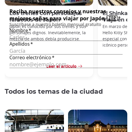
Los trenes con personajes
El Shinkan
famosos de Japón
Viaja en e
Japón es conocido por sus trenes y sus
En marzo de 20
personajes dignos. Inevitablemente, la
Hello Kitty Shi
mezcla de ambos debía producirse.
especial con m
icónico person
Leer el artículo
Todos los temas de la ciudad