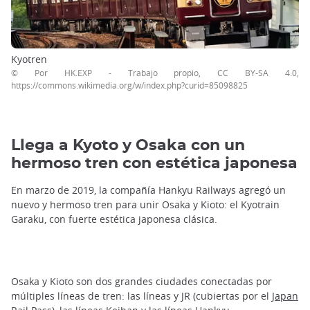
Kyotren
© Por HK.EXP - Trabajo propio, CC BY-SA 4.0,
https://commons.wikimedia.org/w/index.php?curid=85098825
Llega a Kyoto y Osaka con un
hermoso tren con estética japonesa
En marzo de 2019, la compañía Hankyu Railways agregó un
nuevo y hermoso tren para unir Osaka y Kioto: el Kyotrain
Garaku, con fuerte estética japonesa clásica.
Osaka y Kioto son dos grandes ciudades conectadas por
múltiples líneas de tren: las líneas y JR (cubiertas por el
Japan