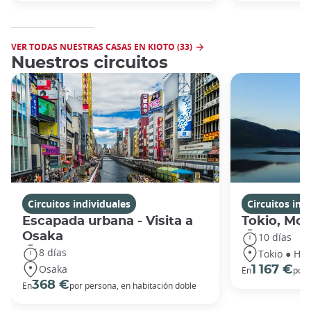
VER TODAS NUESTRAS CASAS EN KIOTO (33)
Nuestros circuitos
Circuitos individuales
Circuitos ind
Escapada urbana - Visita a
Tokio, Mon
Osaka
10 días
8 días
Tokio ● Hak
Osaka
1 167 €
En
por 
368 €
En
por persona, en habitación doble