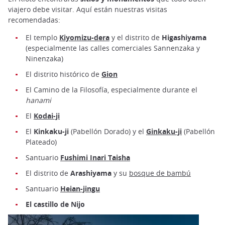
viajero debe visitar. Aquí están nuestras visitas
recomendadas:
El templo
Kiyomizu-dera
y el distrito de
Higashiyama
(especialmente las calles comerciales Sannenzaka y
Ninenzaka)
El distrito histórico de
Gion
El Camino de la Filosofía, especialmente durante el
hanami
El
Kodai-ji
El
Kinkaku-ji
(Pabellón Dorado) y el
Ginkaku-ji
(Pabellón
Plateado)
Santuario
Fushimi Inari Taisha
El distrito de
Arashiyama
y su
bosque de bambú
Santuario
Heian-jingu
El castillo de Nijo