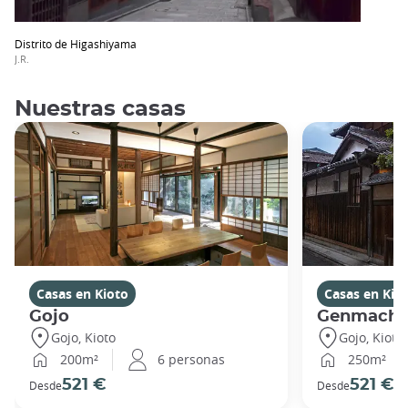
Distrito de Higashiyama
J.R.
Nuestras casas
Casas en Kioto
Casas en Kio
Gojo
Genmachi
Gojo, Kioto
Gojo, Kioto
200m²
6 personas
250m²
521 €
521 €
Desde
Desde