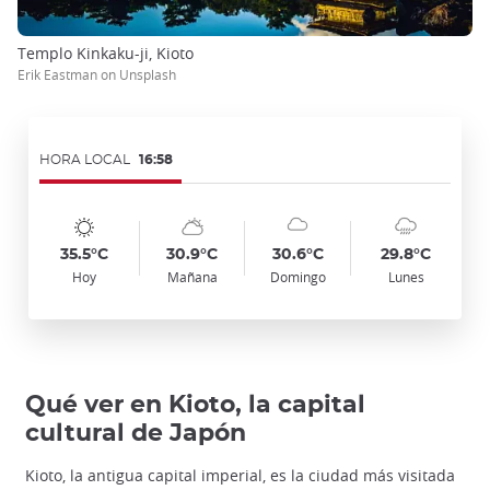
Templo Kinkaku-ji, Kioto
Erik Eastman on Unsplash
HORA LOCAL
16:58
Symbol
Date
Symbol
Date
Symbol
Date
Symbol
Date
Temp
Temp
Temp
Temp
:
:
:
:
:
:
:
:
:
:
:
:
sunny
sunny_cloudy
cloudy
cloudy_rainy
35.5°C
30.9°C
30.6°C
29.8°C
Hoy
Mañana
Domingo
Lunes
Qué ver en Kioto, la capital
cultural de Japón
Kioto, la antigua capital imperial, es la ciudad más visitada