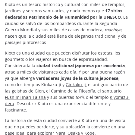
Kioto es un tesoro histórico y cultural con miles de templos,
jardines y serenos santuarios, y nada menos que
17 sitios
declarados Patrimonio de la Humanidad por la UNESCO
. La
ciudad se salvó de los bombardeos durante la Segunda
Guerra Mundial y sus miles de casas de madera,
machiya
,
hacen que la ciudad esté llena de elegancia tradicional y de
paisajes pintorescos.
Kioto es una ciudad que pueden disfrutar los estetas, los
gourmets o los viajeros en busca de espiritualidad.
Considerada la
ciudad tradicional japonesa por excelencia
,
atrae a miles de visitantes cada día. Y por una buena razón
ya que alberga
verdaderas joyas de la cultura japonesa
,
como los templos Kinkaku-ji y
Ginkaku-ji
, el antiguo barrio de
las geishas de
Gion
, el Camino de la Filosofía, el santuario
Fushimi Inari Taisha
y sus puertas
torii
, o el templo
Kiyomizu-
dera
. Descubrir Kioto es una experiencia diferente y
fascinante.
La historia de esta ciudad convierte a Kioto en una de visita
que no puedes perderte, y su ubicación la convierte en una
base ideal para explorar
Nara
,
Osaka
y
Kobe
.