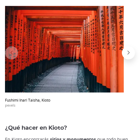
Fushimi Inari Taisha, Kioto
pexels
¿Qué hacer en Kioto?
En Kioto encontrarás
sitios y monumentos
que todo buen