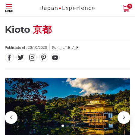
Facebook
Twitter
Instagram
Pinterest
Youtube
Tamaño
0
MENU
Kioto
京都
Publicado el : 20/10/2020
Por : J.L.T.B. / J.R.
Close
Close