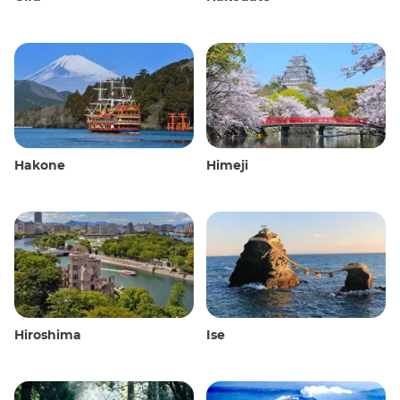
Hakone
Himeji
Hiroshima
Ise