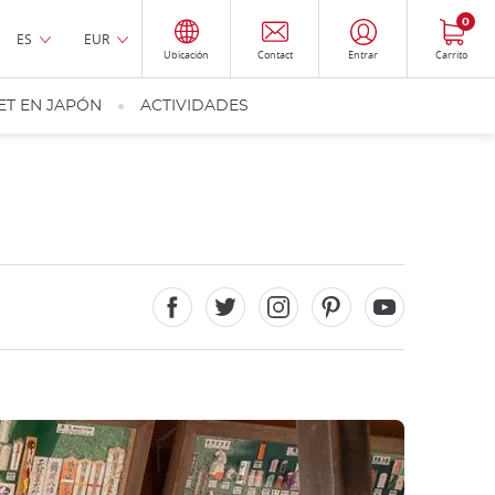
0
ES
EUR
Ubicación
Contact
Entrar
Carrito
ET EN JAPÓN
ACTIVIDADES