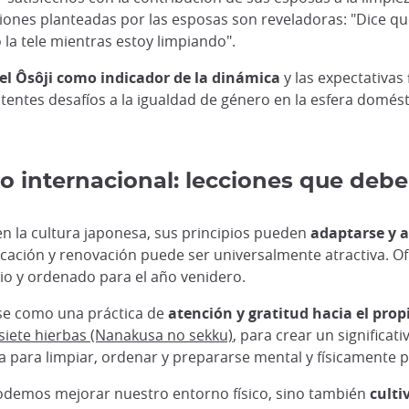
iones planteadas por las esposas son reveladoras: "Dice que
la tele mientras estoy limpiando".
el Ôsôji como indicador de la dinámica
y las expectativas
entes desafíos a la igualdad de género en la esfera domésti
to internacional: lecciones que de
n la cultura japonesa, sus principios pueden
adaptarse y a
icación y renovación puede ser universalmente atractiva. 
pio y ordenado para el año venidero.
rse como una práctica de
atención y gratitud hacia el propi
s siete hierbas (Nanakusa no sekku)
, para crear un significati
a para limpiar, ordenar y prepararse mental y físicamente
podemos mejorar nuestro entorno físico, sino también
culti