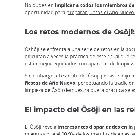
No dudes en
implicar a todos los miembros de 
oportunidad para
preparar juntos el Año Nuevo
Los retos modernos de Osôji: 
Oshôji se enfrenta a una serie de retos en la s
dificultan a veces la práctica de este ritual 
están mejor equipados con aparatos de limpieza, 
Sin embargo, el espíritu del Ôsôji persiste baj
fiestas de Año Nuevo
, perpetuando la tradició
limpieza de Ôsôji demuestra que la práctica se 
El impacto del Ôsôji en las r
El Ôsôji revela
interesantes disparidades en la 
mientras que el 90,9% de los maridos dicen estar