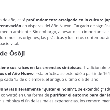
in de año, está
profundamente arraigada en la cultura ja
 renovación
en vísperas del Año Nuevo. Cargado de significado
 medio ambiente. Sin embargo, a pesar de su importancia cu
ploremos los orígenes, las prácticas y los retos contemporá
acio vital.
 de Ôsôji
tiene sus raíces en las creencias sintoístas
. Tradicionalmen
ios del Año Nuevo
. Esta práctica se extendió a partir de 1
jo cada 13 de diciembre, el antiguo último día del año.
uharai (literalmente "quitar el hollín")
, se extendió grad
e convirtió en una forma de
purificar el entorno para dar 
ién simboliza el fin de las malas experiencias, los remordimi