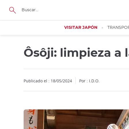
Facebook
Twitter
Instagram
Pinterest
Youtube
Tamaño
VISITAR JAPÓN
TRANSPO
Ôsôji: limpieza a 
Close
Publicado el : 18/05/2024
Por : I.D.O.