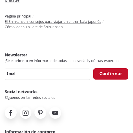
Matsue
Página principal
Breadcrumb
El Shinkansen: consejos para viajar en el tren bala japonés
Cómo leer su billete de Shinkansen
Newsletter
¡Sé el primero en informarte de todas las novedad y ofertas especiales!
Email
Social networks
Síguenos en las redes sociales
Facebook
Instagram
Pinterest
Youtube
Información de contacto