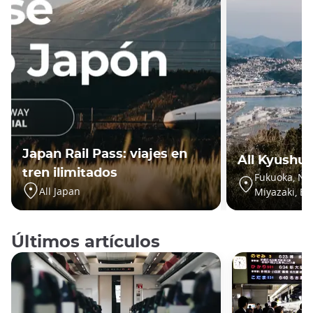
Japan Rail Pass: viajes en
All Kyushu 
tren ilimitados
Fukuoka, Na
All Japan
Miyazaki, Be
Últimos artículos