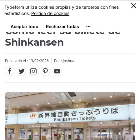
Facebook
Twitter
Instagram
Pinterest
Youtube
Tamaño
0
MENU
Cómo leer su billete de
Shinkansen
Publicado el : 13/02/2026
Por : Joshua
Close